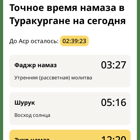
Точное время намаза в
Направление киблы
Туракургане на сегодня
До Аср осталось:
02:39:22
03:27
Фаджр намаз
Утренняя (рассветная) молитва
05:16
Шурук
Восход солнца
12:20