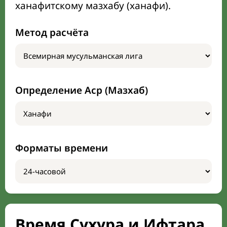
ханафитскому мазхабу (ханафи).
Метод расчёта
Определение Аср (Мазхаб)
Форматы времени
Время Сухура и Ифтара