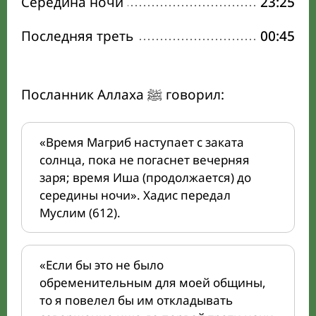
Середина ночи
23:25
Последняя треть
00:45
Посланник Аллаха ﷺ говорил:
«Время Магриб наступает с заката
солнца, пока не погаснет вечерняя
заря; время Иша (продолжается) до
середины ночи». Хадис передал
Муслим (612).
«Если бы это не было
обременительным для моей общины,
то я повелел бы им откладывать