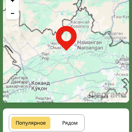
+
−
Leaflet
| © Google Maps
Популярное
Рядом