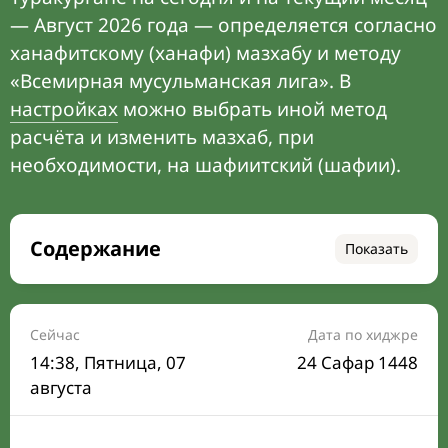
— Август 2026 года — определяется согласно
ханафитскому (ханафи) мазхабу и методу
«Всемирная мусульманская лига». В
настройках
можно выбрать иной метод
расчёта и изменить мазхаб, при
необходимости, на шафиитский (шафии).
Содержание
Показать
Время намаза на сегодня
Расписание на месяц
Сейчас
Дата по хиджре
14:38
, Пятница, 07
24 Сафар 1448
Время Сухура и Ифтара на сегодня
августа
Календарь рамадана