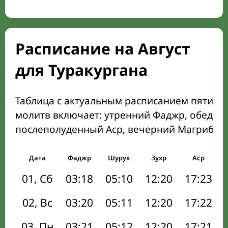
Расписание на Август
для Туракургана
Таблица с актуальным расписанием пяти о
молитв включает: утренний Фаджр, обеден
послеполуденный Аср, вечерний Магриб и
Дата
Фаджр
Шурук
Зухр
Аср
01, Сб
03:18
05:10
12:20
17:23
02, Вс
03:20
05:11
12:20
17:22
03, Пн
03:21
05:12
12:20
17:21