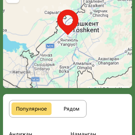
Leaflet
| © Google Maps
Популярное
Рядом
Андижан
Наманган