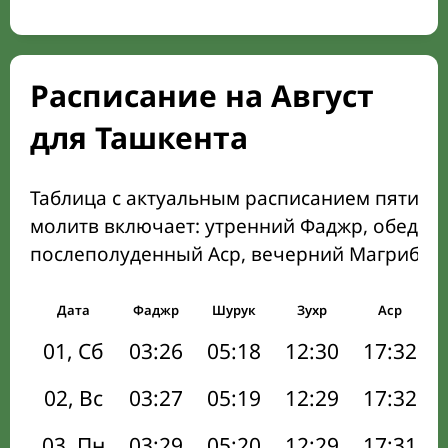
Расписание на Август
для Ташкента
Таблица с актуальным расписанием пяти о
молитв включает: утренний Фаджр, обеден
послеполуденный Аср, вечерний Магриб и
Дата
Фаджр
Шурук
Зухр
Аср
01, Сб
03:26
05:18
12:30
17:32
02, Вс
03:27
05:19
12:29
17:32
03, Пн
03:29
05:20
12:29
17:31