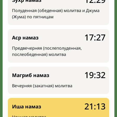
Зухр намаз
Полуденная (обеденная) молитва и Джума
(Жума) по пятницам
17:27
Аср намаз
Предвечерняя (послеполуденная,
послеобеденная) молитва
19:32
Магриб намаз
Вечерняя (закатная) молитва
21:13
Иша намаз