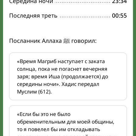
Середина ночи
23:34
Последняя треть
00:55
Посланник Аллаха ﷺ говорил:
«Время Магриб наступает с заката
солнца, пока не погаснет вечерняя
заря; время Иша (продолжается) до
середины ночи». Хадис передал
Муслим (612).
«Если бы это не было
обременительным для моей общины,
то я повелел бы им откладывать