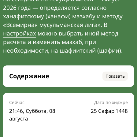
2026 года — определяется согласно
ханафитскому (ханафи) мазхабу и методу
«Всемирная мусульманская лига». В
настройках
можно выбрать иной метод
расчёта и изменить мазхаб, при
необходимости, на шафиитский (шафии).
Содержание
Показать
Время намаза на сегодня
Расписание на месяц
Сейчас
Дата по хиджре
21:46
, Суббота, 08
25 Сафар 1448
Время Сухура и Ифтара на сегодня
августа
Календарь рамадана