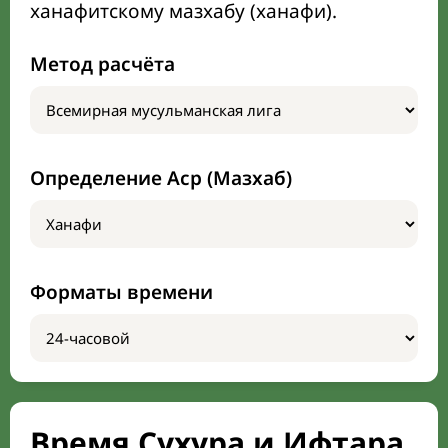
ханафитскому мазхабу (ханафи).
Метод расчёта
Определение Аср (Мазхаб)
Форматы времени
Время Сухура и Ифтара