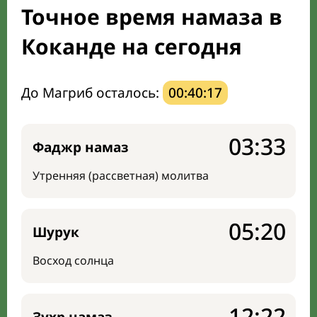
Точное время намаза в
Направление киблы
Коканде на сегодня
До Магриб осталось:
00:40:16
03:33
Фаджр намаз
Утренняя (рассветная) молитва
05:20
Шурук
Восход солнца
12:22