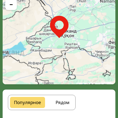
−
Leaflet
| © Google Maps
Популярное
Рядом