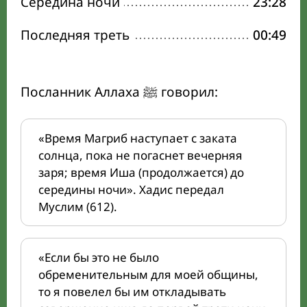
Середина ночи
23:28
Последняя треть
00:49
Посланник Аллаха ﷺ говорил:
«Время Магриб наступает с заката
солнца, пока не погаснет вечерняя
заря; время Иша (продолжается) до
середины ночи». Хадис передал
Муслим (612).
«Если бы это не было
обременительным для моей общины,
то я повелел бы им откладывать