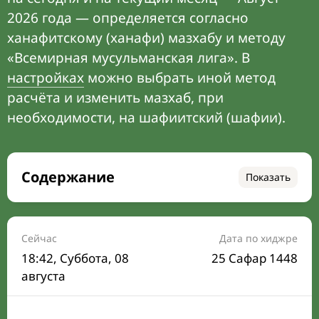
2026 года — определяется согласно
ханафитскому (ханафи) мазхабу и методу
«Всемирная мусульманская лига». В
настройках
можно выбрать иной метод
расчёта и изменить мазхаб, при
необходимости, на шафиитский (шафии).
Содержание
Показать
Время намаза на сегодня
Расписание на месяц
Сейчас
Дата по хиджре
18:42
, Суббота, 08
25 Сафар 1448
Время Сухура и Ифтара на сегодня
августа
Календарь рамадана