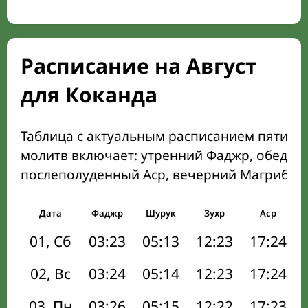
Расписание на Август
для Коканда
Таблица с актуальным расписанием пяти о
молитв включает: утренний Фаджр, обеден
послеполуденный Аср, вечерний Магриб и
Дата
Фаджр
Шурук
Зухр
Аср
01, Сб
03:23
05:13
12:23
17:24
02, Вс
03:24
05:14
12:23
17:24
03, Пн
03:26
05:15
12:22
17:23