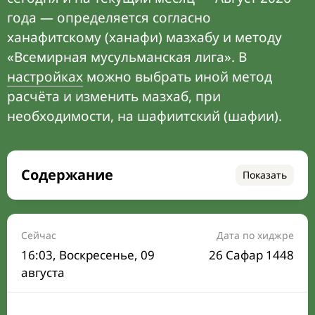
года — определяется согласно
ханафитскому (ханафи) мазхабу и методу
«Всемирная мусульманская лига». В
настройках
можно выбрать иной метод
расчёта и изменить мазхаб, при
необходимости, на шафиитский (шафии).
Содержание
Показать
Время намаза на сегодня
Расписание на месяц
Сейчас
Дата по хиджре
16:03
, Воскресенье, 09
26 Сафар 1448
Время Сухура и Ифтара на сегодня
августа
Календарь рамадана