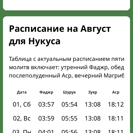
Расписание на Август
для Нукуса
Таблица с актуальным расписанием пяти о
молитв включает: утренний Фаджр, обеден
послеполуденный Аср, вечерний Магриб и
Дата
Фаджр
Шурук
Зухр
Аср
01, Сб
03:57
05:54
13:08
18:12
02, Вс
03:59
05:55
13:08
18:11
03, Пн
04:01
05:56
13:08
18:11