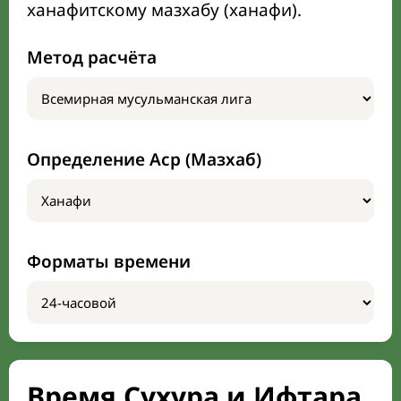
ханафитскому мазхабу (ханафи).
Метод расчёта
Определение Аср (Мазхаб)
Форматы времени
Время Сухура и Ифтара