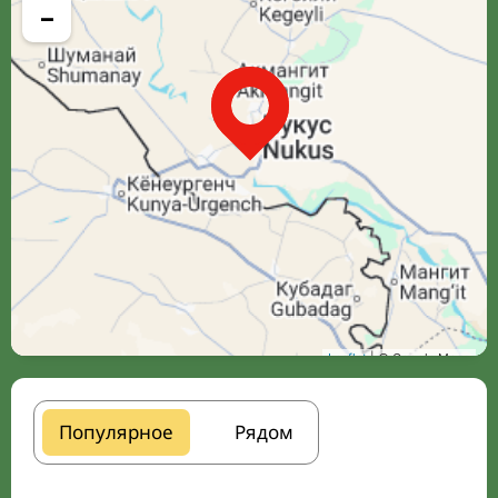
−
Leaflet
| © Google Maps
Популярное
Рядом