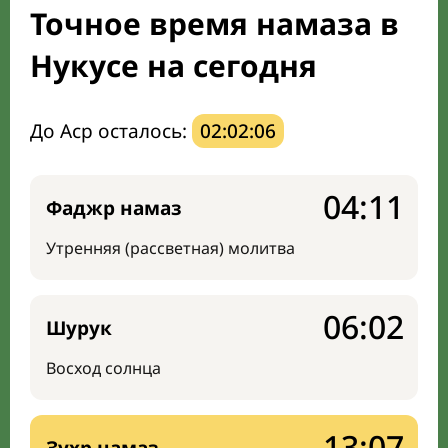
Точное время намаза в
Направление киблы
Нукусе на сегодня
До Аср осталось:
02:02:05
04:11
Фаджр намаз
Утренняя (рассветная) молитва
06:02
Шурук
Восход солнца
13:07