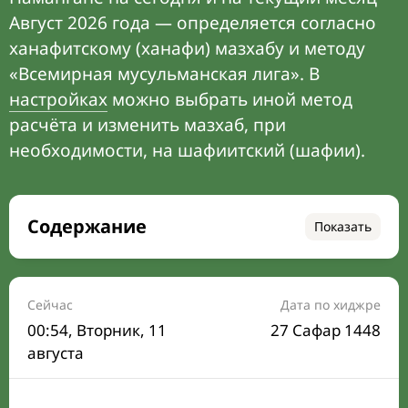
Август 2026 года — определяется согласно
ханафитскому (ханафи) мазхабу и методу
«Всемирная мусульманская лига». В
настройках
можно выбрать иной метод
расчёта и изменить мазхаб, при
необходимости, на шафиитский (шафии).
Содержание
Показать
Время намаза на сегодня
Расписание на месяц
Сейчас
Дата по хиджре
00:54
, Вторник, 11
27 Сафар 1448
Время Сухура и Ифтара на сегодня
августа
Календарь рамадана