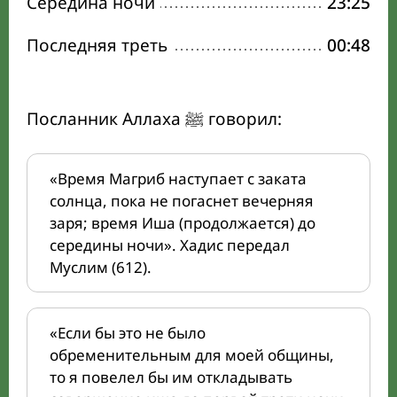
Середина ночи
23:25
Последняя треть
00:48
Посланник Аллаха ﷺ говорил:
«Время Магриб наступает с заката
солнца, пока не погаснет вечерняя
заря; время Иша (продолжается) до
середины ночи». Хадис передал
Муслим (612).
«Если бы это не было
обременительным для моей общины,
то я повелел бы им откладывать