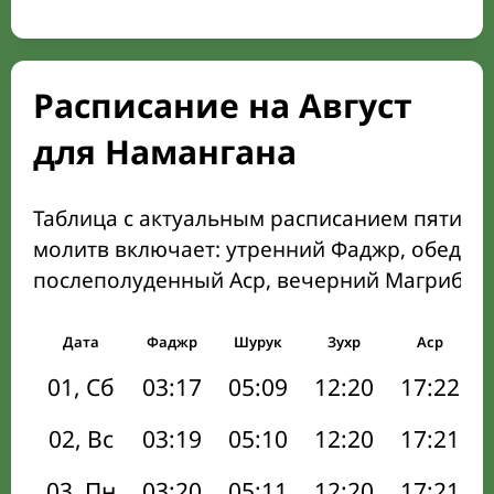
Расписание на Август
для Намангана
Таблица с актуальным расписанием пяти о
молитв включает: утренний Фаджр, обеден
послеполуденный Аср, вечерний Магриб и
Дата
Фаджр
Шурук
Зухр
Аср
01, Сб
03:17
05:09
12:20
17:22
02, Вс
03:19
05:10
12:20
17:21
03, Пн
03:20
05:11
12:20
17:21