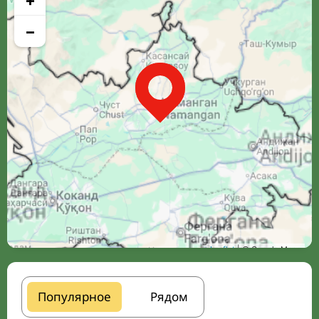
+
−
Leaflet
| © Google Maps
Популярное
Рядом