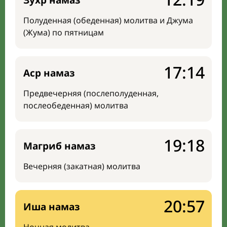
Зухр намаз
Полуденная (обеденная) молитва и Джума
(Жума) по пятницам
17:14
Аср намаз
Предвечерняя (послеполуденная,
послеобеденная) молитва
19:18
Магриб намаз
Вечерняя (закатная) молитва
20:57
Иша намаз