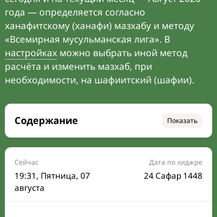
года — определяется согласно
ханафитскому (ханафи) мазхабу и методу
«Всемирная мусульманская лига». В
настройках
можно выбрать иной метод
расчёта и изменить мазхаб, при
необходимости, на шафиитский (шафии).
Содержание
Показать
Время намаза на сегодня
Расписание на месяц
Сейчас
Дата по хиджре
19:31
, Пятница, 07
24 Сафар 1448
Время Сухура и Ифтара на сегодня
августа
Календарь рамадана