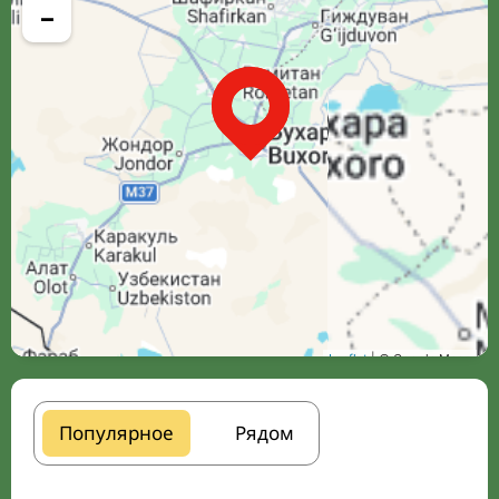
−
Leaflet
| © Google Maps
Популярное
Рядом