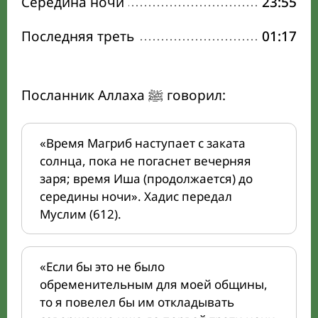
Середина ночи
23:55
Последняя треть
01:17
Посланник Аллаха ﷺ говорил:
«Время Магриб наступает с заката
солнца, пока не погаснет вечерняя
заря; время Иша (продолжается) до
середины ночи». Хадис передал
Муслим (612).
«Если бы это не было
обременительным для моей общины,
то я повелел бы им откладывать