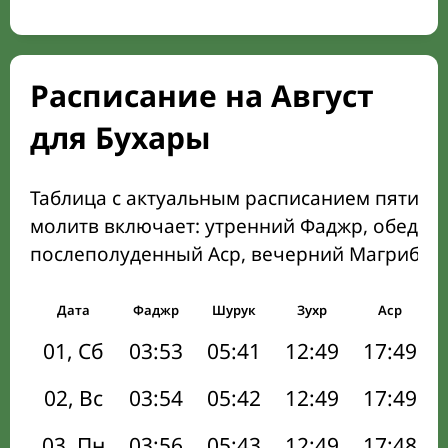
Расписание на Август
для Бухары
Таблица с актуальным расписанием пяти о
молитв включает: утренний Фаджр, обеден
послеполуденный Аср, вечерний Магриб и
Дата
Фаджр
Шурук
Зухр
Аср
01, Сб
03:53
05:41
12:49
17:49
02, Вс
03:54
05:42
12:49
17:49
03, Пн
03:56
05:43
12:49
17:48