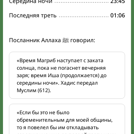
Середина ночи
23:45
Последняя треть
01:06
Посланник Аллаха ﷺ говорил:
«Время Магриб наступает с заката
солнца, пока не погаснет вечерняя
заря; время Иша (продолжается) до
середины ночи». Хадис передал
Муслим (612).
«Если бы это не было
обременительным для моей общины,
то я повелел бы им откладывать