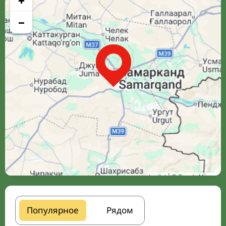
+
−
Leaflet
| © Google Maps
Популярное
Рядом