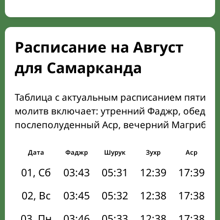
Расписание на Август
для Самарканда
Таблица с актуальным расписанием пяти о
молитв включает: утренний Фаджр, обеден
послеполуденный Аср, вечерний Магриб и
Дата
Фаджр
Шурук
Зухр
Аср
01, Сб
03:43
05:31
12:39
17:39
02, Вс
03:45
05:32
12:38
17:38
03, Пн
03:46
05:33
12:38
17:38