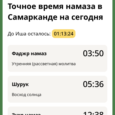
Точное время намаза в
Направление киблы
Самарканде на сегодня
До Иша осталось:
01:13:23
03:50
Фаджр намаз
Утренняя (рассветная) молитва
05:36
Шурук
Восход солнца
12:38