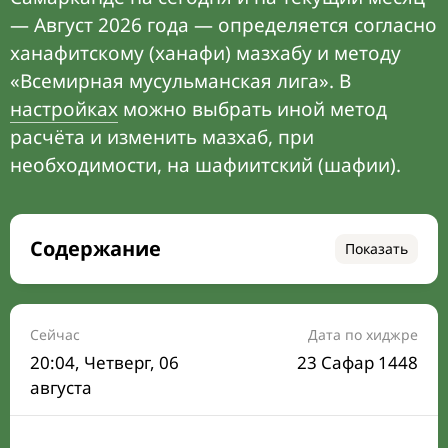
— Август 2026 года — определяется согласно
ханафитскому (ханафи) мазхабу и методу
«Всемирная мусульманская лига». В
настройках
можно выбрать иной метод
расчёта и изменить мазхаб, при
необходимости, на шафиитский (шафии).
Содержание
Показать
Время намаза на сегодня
Расписание на месяц
Сейчас
Дата по хиджре
20:04
, Четверг, 06
23 Сафар 1448
Время Сухура и Ифтара на сегодня
августа
Календарь рамадана