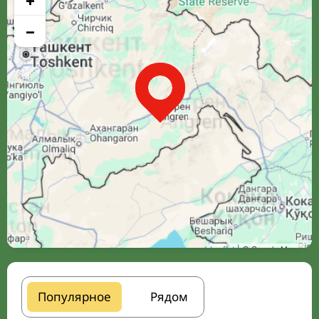
+
−
Leaflet
| © Google Maps
Популярное
Рядом