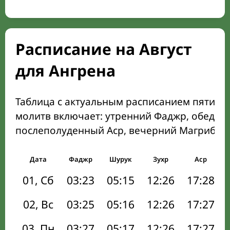
Расписание на Август
для Ангрена
Таблица с актуальным расписанием пяти о
молитв включает: утренний Фаджр, обеден
послеполуденный Аср, вечерний Магриб и
Дата
Фаджр
Шурук
Зухр
Аср
01, Сб
03:23
05:15
12:26
17:28
02, Вс
03:25
05:16
12:26
17:27
03, Пн
03:27
05:17
12:26
17:27