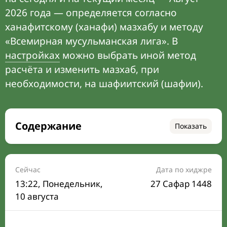
2026 года — определяется согласно
ханафитскому (ханафи) мазхабу и методу
«Всемирная мусульманская лига». В
настройках
можно выбрать иной метод
расчёта и изменить мазхаб, при
необходимости, на шафиитский (шафии).
Содержание
Показать
Время намаза на сегодня
Расписание на месяц
Сейчас
Дата по хиджре
13:22
, Понедельник,
27 Сафар 1448
Время Сухура и Ифтара на сегодня
10 августа
Календарь рамадана