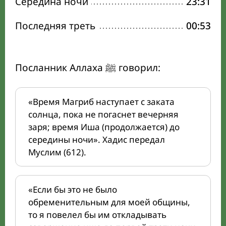
Середина ночи
23:31
Последняя треть
00:53
Посланник Аллаха ﷺ говорил:
«Время Магриб наступает с заката
солнца, пока не погаснет вечерняя
заря; время Иша (продолжается) до
середины ночи». Хадис передал
Муслим (612).
«Если бы это не было
обременительным для моей общины,
то я повелел бы им откладывать