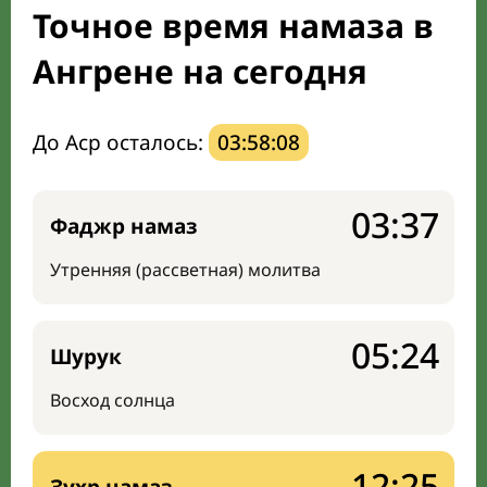
Точное время намаза в
Направление киблы
Ангрене на сегодня
До Аср осталось:
03:58:07
03:37
Фаджр намаз
Утренняя (рассветная) молитва
05:24
Шурук
Восход солнца
12:25