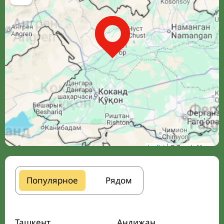
Leaflet
| © Google Maps
Популярное
Рядом
Ташкент
Андижан