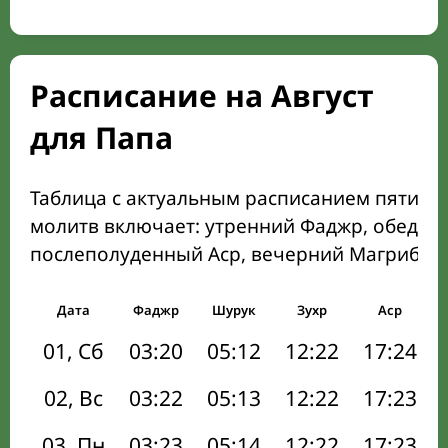
Расписание на Август
для Папа
Таблица с актуальным расписанием пяти о
молитв включает: утренний Фаджр, обеден
послеполуденный Аср, вечерний Магриб и
Дата
Фаджр
Шурук
Зухр
Аср
01, Сб
03:20
05:12
12:22
17:24
02, Вс
03:22
05:13
12:22
17:23
03, Пн
03:23
05:14
12:22
17:23