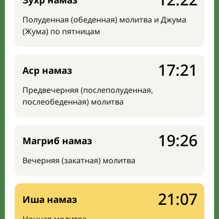
Зухр намаз
Полуденная (обеденная) молитва и Джума
(Жума) по пятницам
17:21
Аср намаз
Предвечерняя (послеполуденная,
послеобеденная) молитва
19:26
Магриб намаз
Вечерняя (закатная) молитва
21:07
Иша намаз