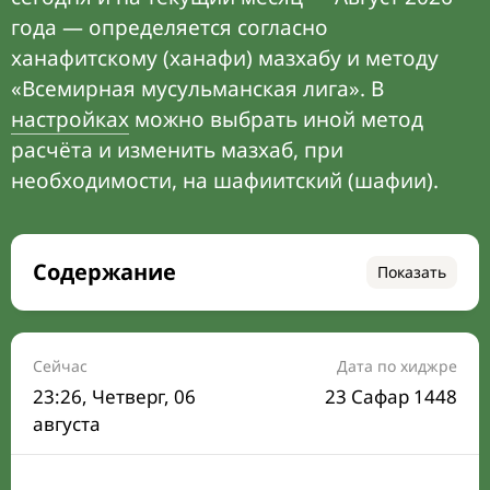
года — определяется согласно
ханафитскому (ханафи) мазхабу и методу
«Всемирная мусульманская лига». В
настройках
можно выбрать иной метод
расчёта и изменить мазхаб, при
необходимости, на шафиитский (шафии).
Содержание
Показать
Время намаза на сегодня
Расписание на месяц
Сейчас
Дата по хиджре
23:26
, Четверг, 06
23 Сафар 1448
Время Сухура и Ифтара на сегодня
августа
Календарь рамадана