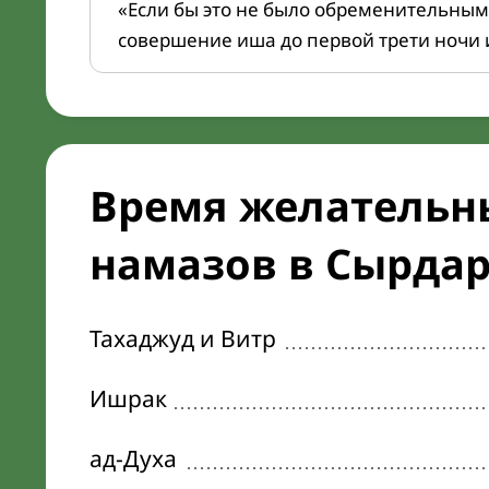
«Если бы это не было обременительным
совершение иша до первой трети ночи 
Время желательн
намазов в Сырдар
Тахаджуд и Витр
Ишрак
ад-Духа