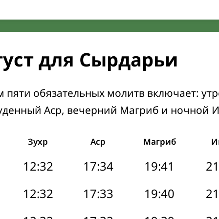
густ для Сырдарьи
м пяти обязательных молитв включает: ут
уденный Аср, вечерний Магриб и ночной 
Зухр
Аср
Магриб
И
12:32
17:34
19:41
21
12:32
17:33
19:40
21