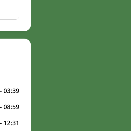
–
03:39
–
08:59
–
12:31