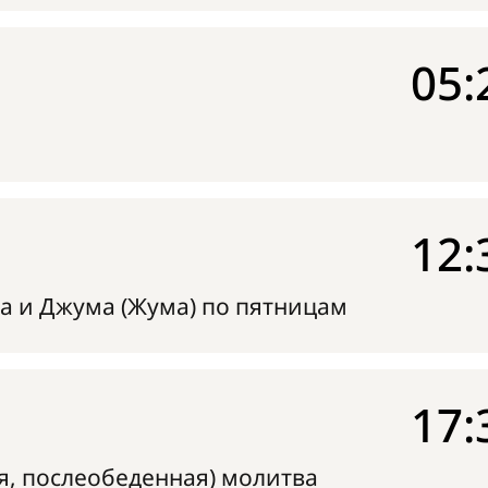
05:
12:
а и Джума (Жума) по пятницам
17:
я, послеобеденная) молитва