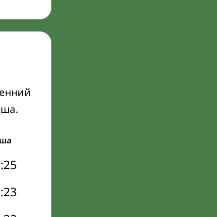
ренний
Иша.
ша
:25
:23