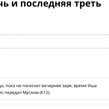
ь и последняя треть
ца, пока не погаснет вечерняя заря; время Иша
ис передал Муслим (612).