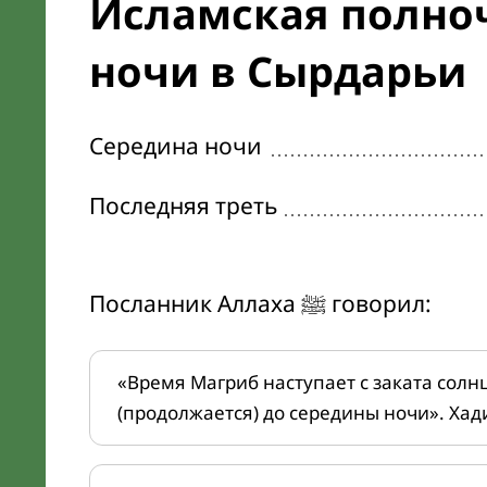
Исламская полноч
ночи в Сырдарьи
Середина ночи
Последняя треть
Посланник Аллаха ﷺ говорил:
«Время Магриб наступает с заката солн
(продолжается) до середины ночи». Хад