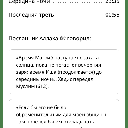
Середина ночи
23:35
Последняя треть
00:56
Посланник Аллаха ﷺ говорил:
«Время Магриб наступает с заката
солнца, пока не погаснет вечерняя
заря; время Иша (продолжается) до
середины ночи». Хадис передал
Муслим (612).
«Если бы это не было
обременительным для моей общины,
то я повелел бы им откладывать