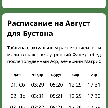
Расписание на Август
для Бустона
Таблица с актуальным расписанием пяти о
молитв включает: утренний Фаджр, обеден
послеполуденный Аср, вечерний Магриб и
Дата
Фаджр
Шурук
Зухр
Аср
01, Сб
03:29
05:20
12:29
17:31
02, Вс
03:31
05:21
12:29
17:30
03, Пн
03:32
05:21
12:29
17:29