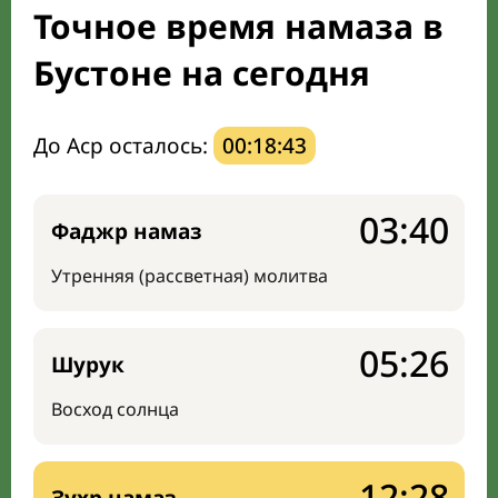
Точное время намаза в
Направление киблы
Бустоне на сегодня
До Аср осталось:
00:18:42
03:40
Фаджр намаз
Утренняя (рассветная) молитва
05:26
Шурук
Восход солнца
12:28