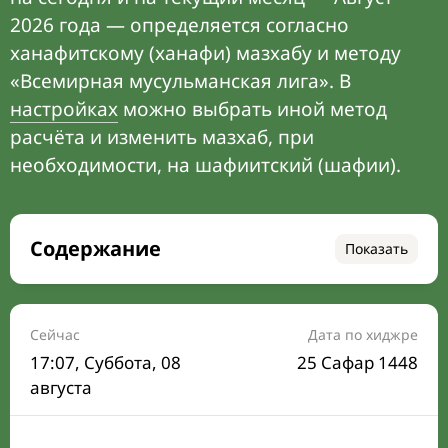
2026 года — определяется согласно
ханафитскому (ханафи) мазхабу и методу
«Всемирная мусульманская лига». В
настройках
можно выбрать иной метод
расчёта и изменить мазхаб, при
необходимости, на шафиитский (шафии).
Содержание
Показать
Время намаза на сегодня
Расписание на месяц
Сейчас
Дата по хиджре
17:07
, Суббота, 08
25 Сафар 1448
Время Сухура и Ифтара на сегодня
августа
Календарь рамадана