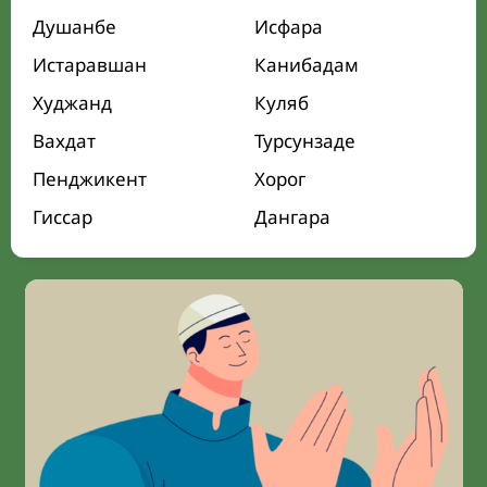
Душанбе
Исфара
Истаравшан
Канибадам
Худжанд
Куляб
Вахдат
Турсунзаде
Пенджикент
Хорог
Гиссар
Дангара