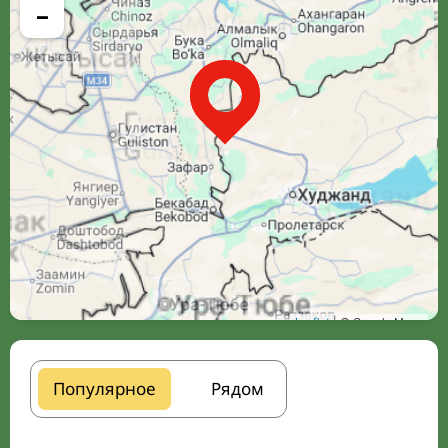
−
Leaflet
| © Google Maps
Популярное
Рядом