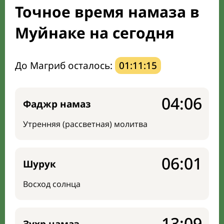
Точное время намаза в
Направление киблы
Муйнаке на сегодня
До Магриб осталось:
01:11:14
04:06
Фаджр намаз
Утренняя (рассветная) молитва
06:01
Шурук
Восход солнца
13:09