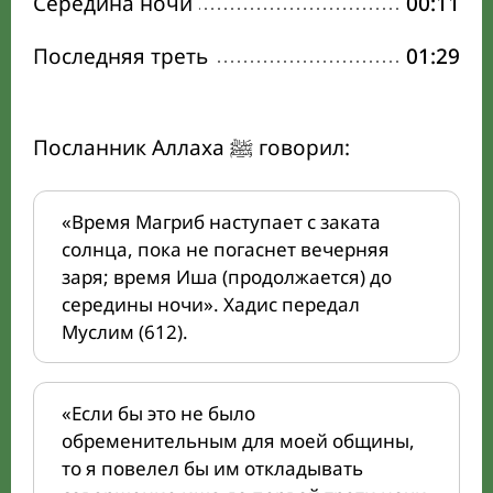
Середина ночи
00:11
Последняя треть
01:29
Посланник Аллаха ﷺ говорил:
«Время Магриб наступает с заката
солнца, пока не погаснет вечерняя
заря; время Иша (продолжается) до
середины ночи». Хадис передал
Муслим (612).
«Если бы это не было
обременительным для моей общины,
то я повелел бы им откладывать