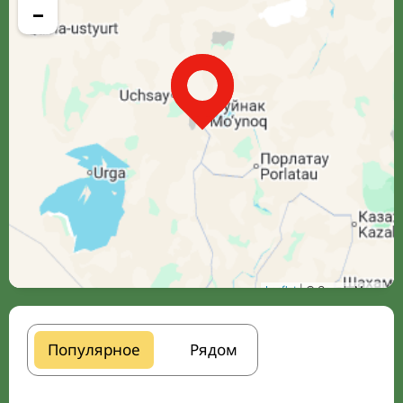
−
Leaflet
| © Google Maps
Популярное
Рядом