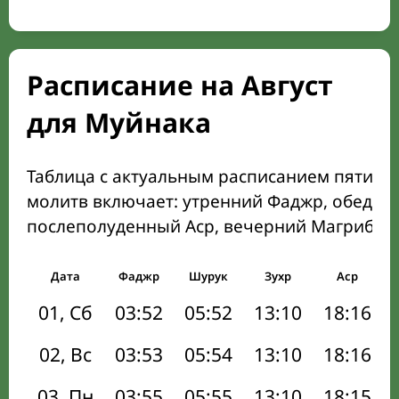
Расписание на Август
для Муйнака
Таблица с актуальным расписанием пяти о
молитв включает: утренний Фаджр, обеден
послеполуденный Аср, вечерний Магриб и
Дата
Фаджр
Шурук
Зухр
Аср
01, Сб
03:52
05:52
13:10
18:16
02, Вс
03:53
05:54
13:10
18:16
03, Пн
03:55
05:55
13:10
18:15