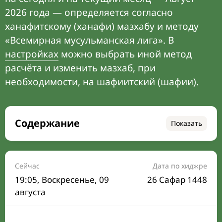
2026 года — определяется согласно
ханафитскому (ханафи) мазхабу и методу
«Всемирная мусульманская лига». В
настройках
можно выбрать иной метод
расчёта и изменить мазхаб, при
необходимости, на шафиитский (шафии).
Содержание
Показать
Время намаза на сегодня
Расписание на месяц
Сейчас
Дата по хиджре
19:05
, Воскресенье, 09
26 Сафар 1448
Время Сухура и Ифтара на сегодня
августа
Календарь рамадана