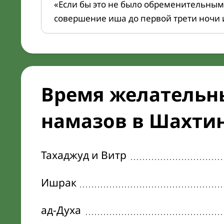
«Если бы это не было обременительным
совершение иша до первой трети ночи 
Время желательн
намазов в Шахтин
Тахаджуд и Витр
Ишрак
ад-Духа