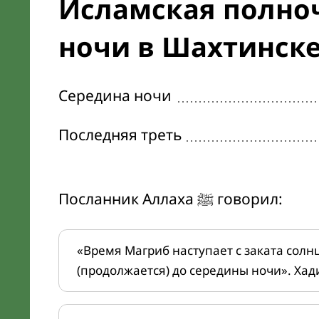
Исламская полноч
ночи в Шахтинск
Середина ночи
Последняя треть
Посланник Аллаха ﷺ говорил:
«Время Магриб наступает с заката солн
(продолжается) до середины ночи». Хад