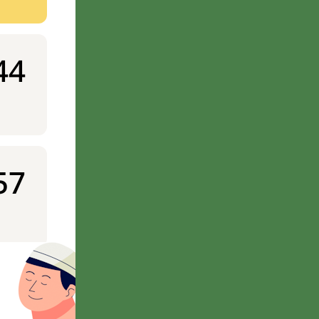
44
57