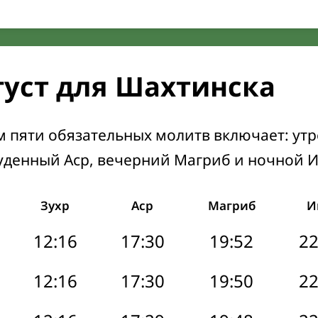
густ для Шахтинска
м пяти обязательных молитв включает: ут
уденный Аср, вечерний Магриб и ночной 
Зухр
Аср
Магриб
И
12:16
17:30
19:52
22
12:16
17:30
19:50
22