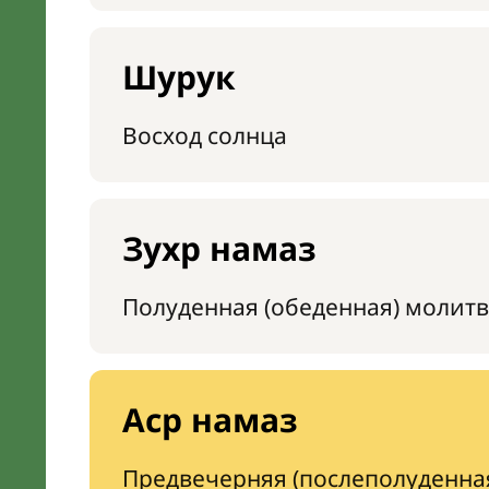
Шурук
Восход солнца
Зухр намаз
Полуденная (обеденная) молитв
Аср намаз
Предвечерняя (послеполуденна