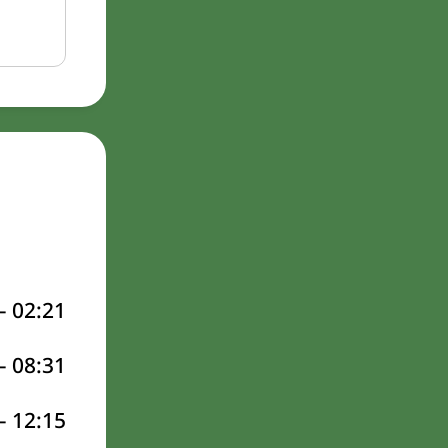
–
02:21
–
08:31
–
12:15