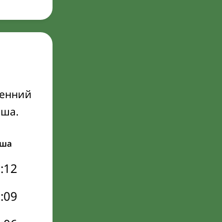
ренний
Иша.
ша
:12
:09