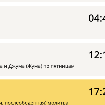
04:
12:
а и Джума (Жума) по пятницам
17:
я, послеобеденная) молитва