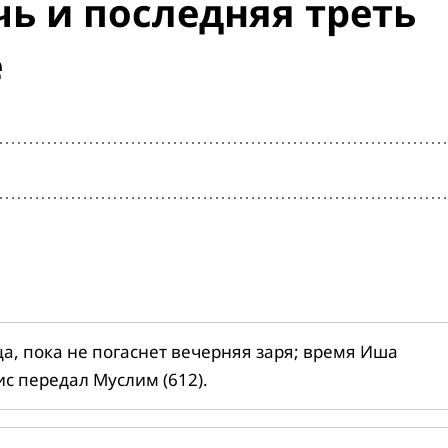
ь и последняя треть
е
ца, пока не погаснет вечерняя заря; время Иша
ис передал Муслим (612).