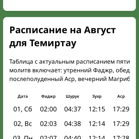
Расписание на Август
для Темиртау
Таблица с актуальным расписанием пяти о
молитв включает: утренний Фаджр, обеден
послеполуденный Аср, вечерний Магриб и
Дата
Фаджр
Шурук
Зухр
Аср
01, Сб
02:00
04:37
12:15
17:29
02, Вс
02:03
04:38
12:14
17:29
03, Пн
02:07
04:40
12:14
17:28