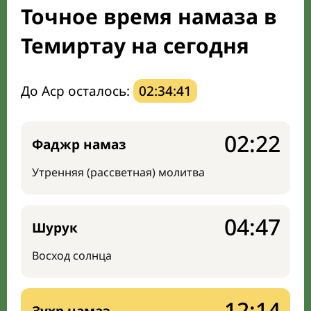
Точное время намаза в
Направление киблы
Темиртау на сегодня
До Аср осталось:
02:34:40
02:22
Фаджр намаз
Утренняя (рассветная) молитва
04:47
Шурук
Восход солнца
12:14