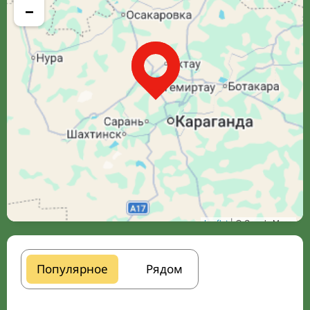
−
Leaflet
| © Google Maps
Популярное
Рядом