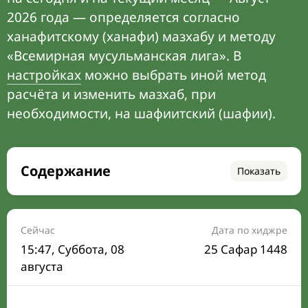
2026 года — определяется согласно
ханафитскому (ханафи) мазхабу и методу
«Всемирная мусульманская лига». В
настройках
можно выбрать иной метод
расчёта и изменить мазхаб, при
необходимости, на шафиитский (шафии).
Содержание
Показать
Время намаза на сегодня
Расписание на месяц
Сейчас
Дата по хиджре
15:47
, Суббота, 08
25 Сафар 1448
Время Сухура и Ифтара на сегодня
августа
Календарь рамадана