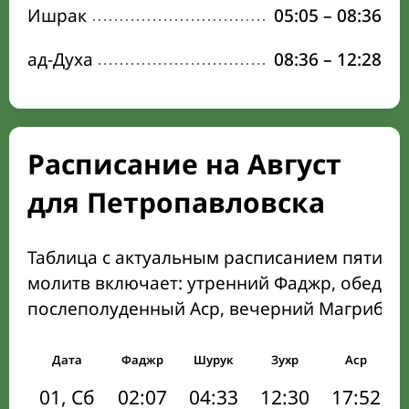
Ишрак
05:05
–
08:36
ад-Духа
08:36
–
12:28
Расписание на Август
для Петропавловска
Таблица с актуальным расписанием пяти о
молитв включает: утренний Фаджр, обеден
послеполуденный Аср, вечерний Магриб и
Дата
Фаджр
Шурук
Зухр
Аср
01, Сб
02:07
04:33
12:30
17:52