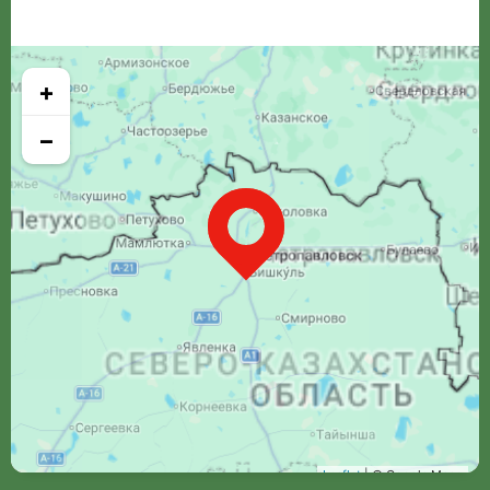
+
−
Leaflet
| © Google Maps