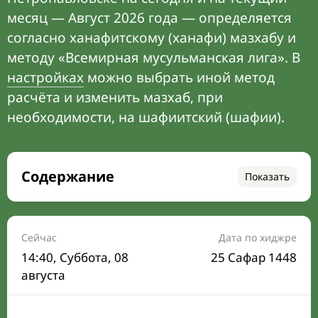
месяц — Август 2026 года — определяется
согласно ханафитскому (ханафи) мазхабу и
методу «Всемирная мусульманская лига». В
настройках
можно выбрать иной метод
расчёта и изменить мазхаб, при
необходимости, на шафиитский (шафии).
Содержание
Показать
Время намаза на сегодня
Расписание на месяц
Сейчас
Дата по хиджре
14:40
, Суббота, 08
25 Сафар 1448
Время Сухура и Ифтара на сегодня
августа
Календарь рамадана