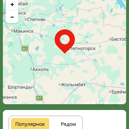
+
−
Leaflet
| © Google Maps
Популярное
Рядом