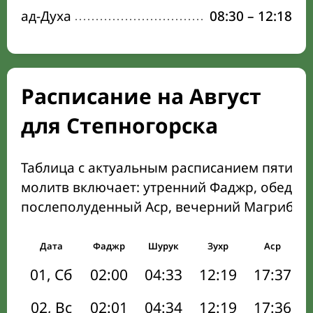
ад-Духа
08:30
–
12:18
Расписание на Август
для Степногорска
Таблица с актуальным расписанием пяти о
молитв включает: утренний Фаджр, обеден
послеполуденный Аср, вечерний Магриб и
Дата
Фаджр
Шурук
Зухр
Аср
01, Сб
02:00
04:33
12:19
17:37
02, Вс
02:01
04:34
12:19
17:36