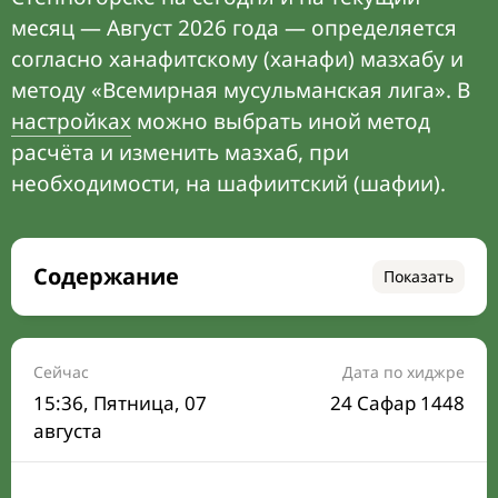
месяц — Август 2026 года — определяется
согласно ханафитскому (ханафи) мазхабу и
методу «Всемирная мусульманская лига». В
настройках
можно выбрать иной метод
расчёта и изменить мазхаб, при
необходимости, на шафиитский (шафии).
Содержание
Показать
Время намаза на сегодня
Расписание на месяц
Сейчас
Дата по хиджре
15:36
, Пятница, 07
24 Сафар 1448
Время Сухура и Ифтара на сегодня
августа
Календарь рамадана