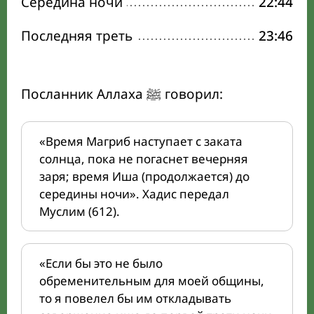
Середина ночи
22:44
Последняя треть
23:46
Посланник Аллаха ﷺ говорил:
«Время Магриб наступает с заката
солнца, пока не погаснет вечерняя
заря; время Иша (продолжается) до
середины ночи». Хадис передал
Муслим (612).
«Если бы это не было
обременительным для моей общины,
то я повелел бы им откладывать