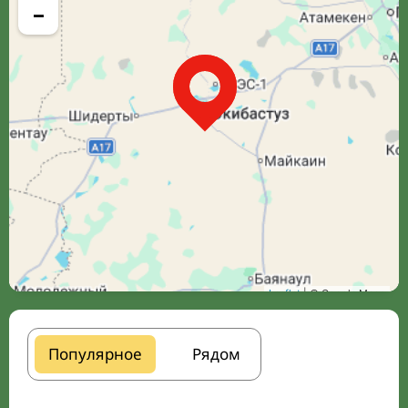
−
Leaflet
| © Google Maps
Популярное
Рядом