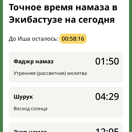
Точное время намаза в
Направление киблы
Экибастузе на сегодня
До Иша осталось:
00:58:15
01:50
Фаджр намаз
Утренняя (рассветная) молитва
04:29
Шурук
Восход солнца
12:05