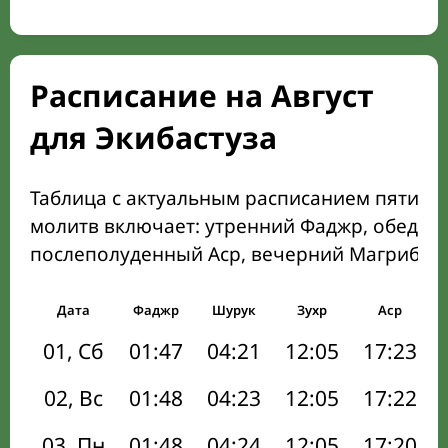
Расписание на Август
для Экибастуза
Таблица с актуальным расписанием пяти о
молитв включает: утренний Фаджр, обеден
послеполуденный Аср, вечерний Магриб и
Дата
Фаджр
Шурук
Зухр
Аср
01, Сб
01:47
04:21
12:05
17:23
02, Вс
01:48
04:23
12:05
17:22
03, Пн
01:48
04:24
12:05
17:20