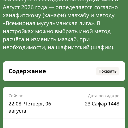
Август 2026 года — определяется согласно
ханафитскому (ханафи) мазхабу и методу
«Всемирная мусульманская лига». В
настройках
можно выбрать иной метод
расчёта и изменить мазхаб, при
необходимости, на шафиитский (шафии).
Содержание
Показать
Время намаза на сегодня
Расписание на месяц
Сейчас
Дата по хиджре
22:08
, Четверг, 06
23 Сафар 1448
Время Сухура и Ифтара на сегодня
августа
Календарь рамадана