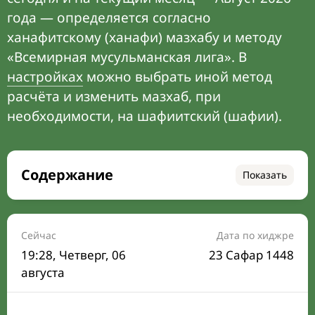
года — определяется согласно
ханафитскому (ханафи) мазхабу и методу
«Всемирная мусульманская лига». В
настройках
можно выбрать иной метод
расчёта и изменить мазхаб, при
необходимости, на шафиитский (шафии).
Содержание
Показать
Время намаза на сегодня
Расписание на месяц
Сейчас
Дата по хиджре
19:28
, Четверг, 06
23 Сафар 1448
Время Сухура и Ифтара на сегодня
августа
Календарь рамадана