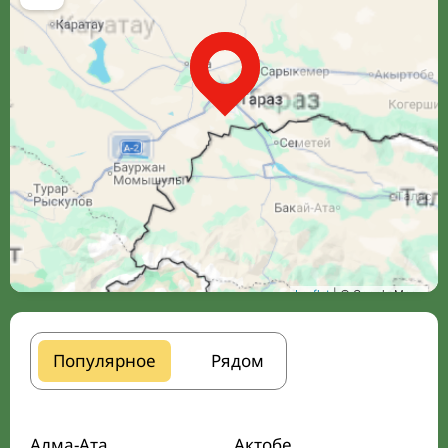
Leaflet
| © Google Maps
Популярное
Рядом
Алма-Ата
Актобе