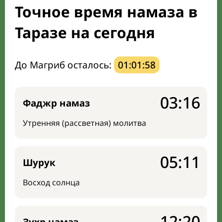
Точное время намаза в
Направление киблы
Таразе на сегодня
До Магриб осталось:
01:01:57
03:16
Фаджр намаз
Утренняя (рассветная) молитва
05:11
Шурук
Восход солнца
12:20