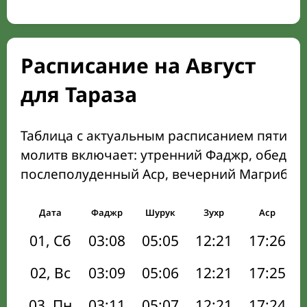
Расписание на Август
для Тараза
Таблица с актуальным расписанием пяти о
молитв включает: утренний Фаджр, обеден
послеполуденный Аср, вечерний Магриб и
Дата
Фаджр
Шурук
Зухр
Аср
01, Сб
03:08
05:05
12:21
17:26
02, Вс
03:09
05:06
12:21
17:25
03, Пн
03:11
05:07
12:21
17:24