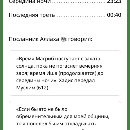
Середина ночи
23:23
Последняя треть
00:40
Посланник Аллаха ﷺ говорил:
«Время Магриб наступает с заката
солнца, пока не погаснет вечерняя
заря; время Иша (продолжается) до
середины ночи». Хадис передал
Муслим (612).
«Если бы это не было
обременительным для моей общины,
то я повелел бы им откладывать