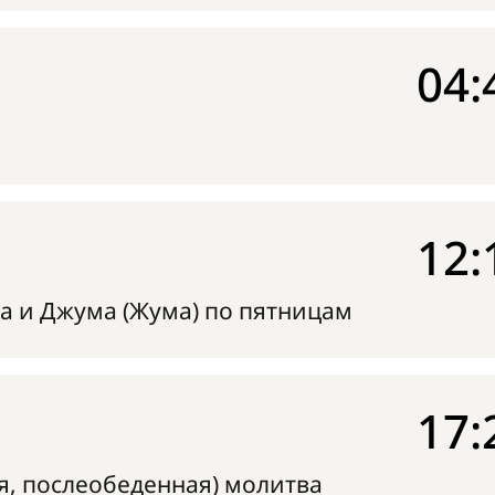
04:
12:
а и Джума (Жума) по пятницам
17:
я, послеобеденная) молитва