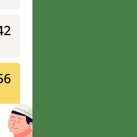
42
56