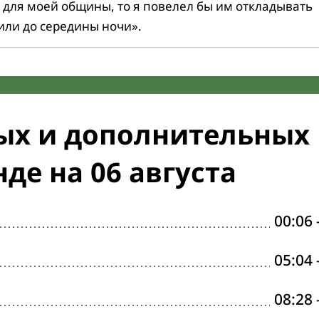
 для моей общины, то я повелел бы им откладывать
или до середины ночи».
ых и дополнительных
де на 06 августа
00:06
05:04
08:28