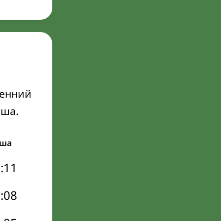
ренний
Иша.
ша
:11
:08