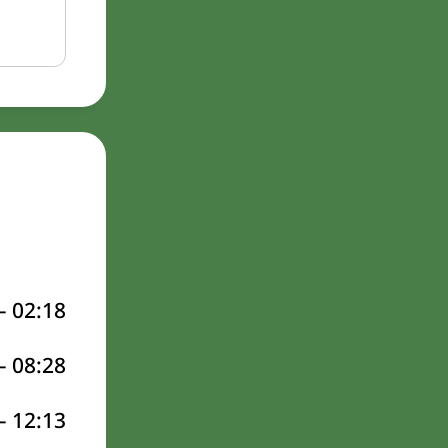
–
02:18
–
08:28
–
12:13