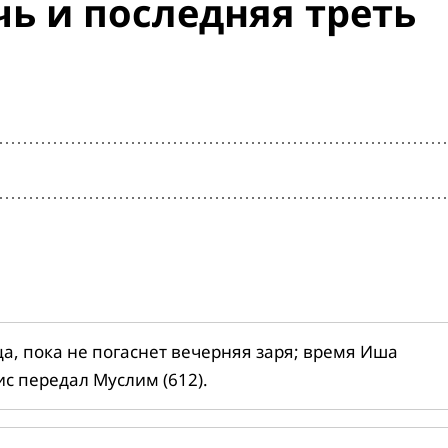
ь и последняя треть
ца, пока не погаснет вечерняя заря; время Иша
ис передал Муслим (612).