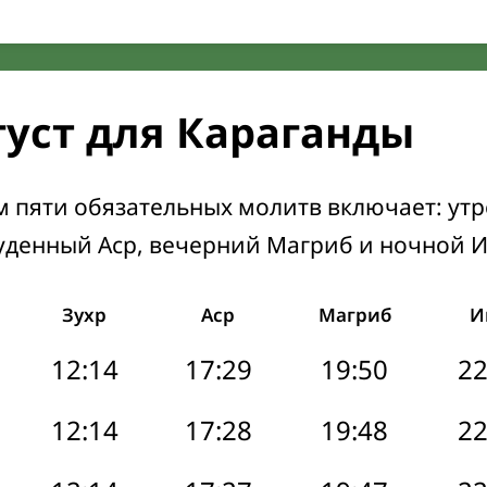
густ для Караганды
м пяти обязательных молитв включает: ут
уденный Аср, вечерний Магриб и ночной 
Зухр
Аср
Магриб
И
12:14
17:29
19:50
22
12:14
17:28
19:48
22