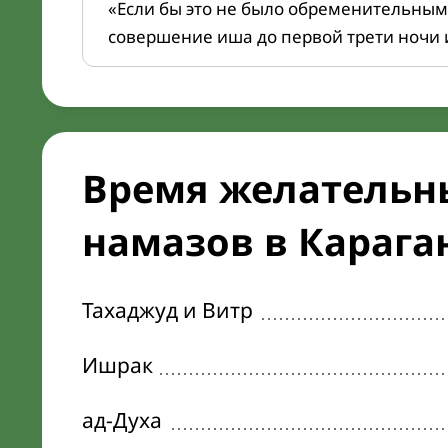
«Если бы это не было обременительным
совершение иша до первой трети ночи 
Время желательн
намазов в Караган
Тахаджуд и Витр
Ишрак
ад-Духа