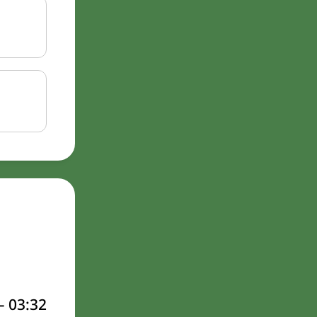
–
03:32