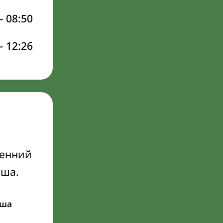
–
08:50
–
12:26
ренний
Иша.
ша