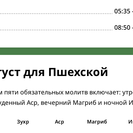
05:35
08:50
густ для Пшехской
м пяти обязательных молитв включает: ут
уденный Аср, вечерний Магриб и ночной 
Зухр
Аср
Магриб
И