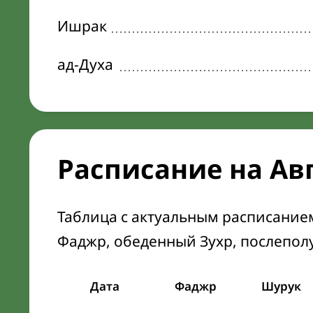
Ишрак
ад-Духа
Расписание на Ав
Таблица с актуальным расписание
Фаджр, обеденный Зухр, послепол
Дата
Фаджр
Шурук