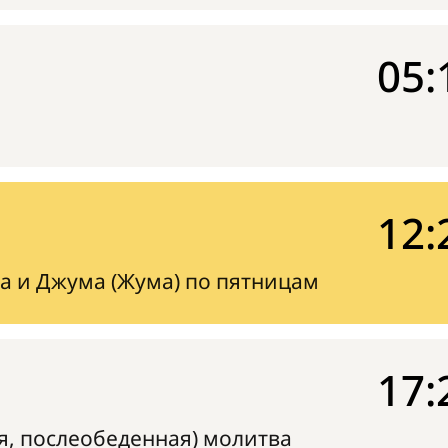
05:
12:
а и Джума (Жума) по пятницам
17:
я, послеобеденная) молитва