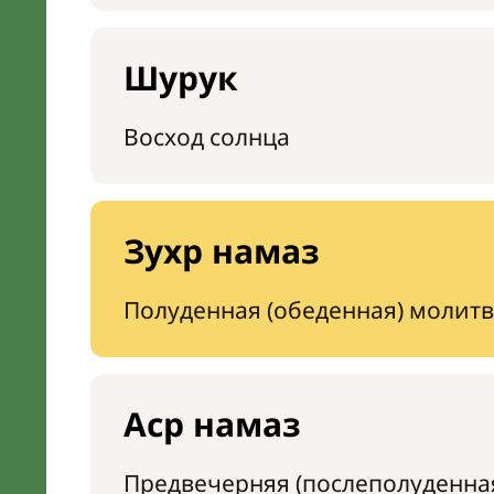
Шурук
Восход солнца
Зухр намаз
Полуденная (обеденная) молитв
Аср намаз
Предвечерняя (послеполуденна