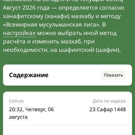
Август 2026 года — определяется согласно
ханафитскому (ханафи) мазхабу и методу
«Всемирная мусульманская лига». В
настройках
можно выбрать иной метод
расчёта и изменить мазхаб, при
необходимости, на шафиитский (шафии).
Содержание
Показать
Время намаза на сегодня
Расписание на месяц
Сейчас
Дата по хиджре
20:32
, Четверг, 06
23 Сафар 1448
Время Сухура и Ифтара на сегодня
августа
Календарь рамадана