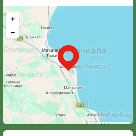
+
−
Leaflet
| © Google Maps