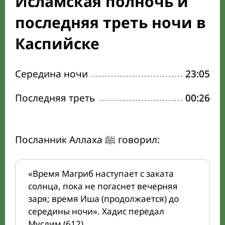
Исламская полночь и
последняя треть ночи в
Каспийске
Середина ночи
23:05
Последняя треть
00:26
Посланник Аллаха ﷺ говорил:
«Время Магриб наступает с заката
солнца, пока не погаснет вечерняя
заря; время Иша (продолжается) до
середины ночи». Хадис передал
Муслим (612).