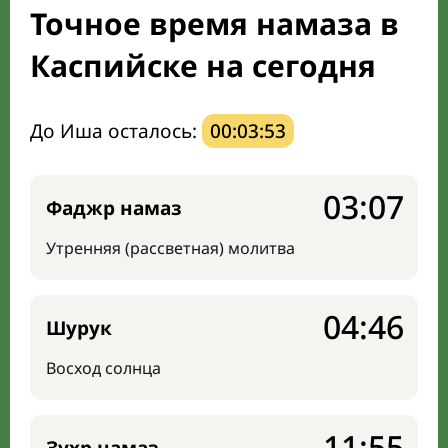
Точное время намаза в
Мечети и молельные комнаты
Каспийске на сегодня
Направление киблы
До Иша осталось:
00:03:52
03:07
Фаджр намаз
Утренняя (рассветная) молитва
04:46
Шурук
Восход солнца
11:55