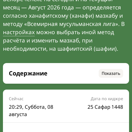
месяц — Август 2026 года — определяется
согласно ханафитскому (ханафи) мазхабу и
методу «Всемирная мусульманская лига». В
настройках
можно выбрать иной метод
расчёта и изменить мазхаб, при
необходимости, на шафиитский (шафии).
Содержание
Показать
Время намаза на сегодня
Расписание на месяц
Сейчас
Дата по хиджре
20:29
, Суббота, 08
25 Сафар 1448
Время Сухура и Ифтара на сегодня
августа
Календарь рамадана