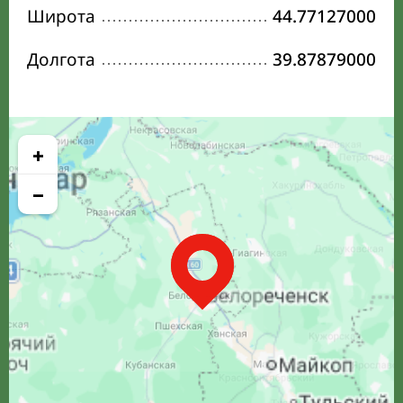
Широта
44.77127000
Долгота
39.87879000
+
−