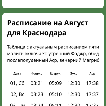
Расписание на Август
для Краснодара
Таблица с актуальным расписанием пяти о
молитв включает: утренний Фаджр, обеден
послеполуденный Аср, вечерний Магриб и
Дата
Фаджр
Шурук
Зухр
Аср
01, Сб
03:21
05:09
12:30
17:38
02, Вс
03:23
05:10
12:30
17:37
03, Пн
03:24
05:11
12:30
17:37