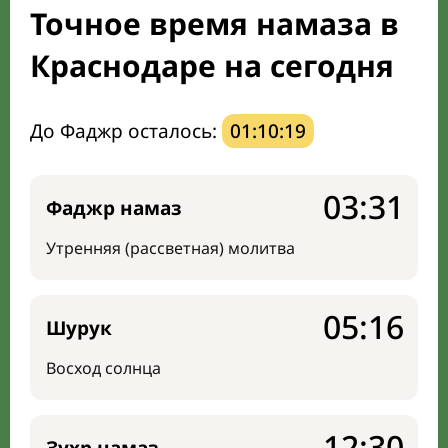
Точное время намаза в
Мечети и молельные комнаты
Краснодаре на сегодня
Направление киблы
До Фаджр осталось:
01:10:18
03:31
Фаджр намаз
Утренняя (рассветная) молитва
05:16
Шурук
Восход солнца
12:30