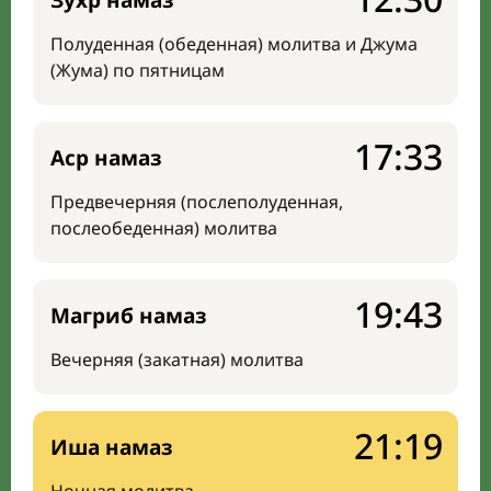
Зухр намаз
Полуденная (обеденная) молитва и Джума
(Жума) по пятницам
17:33
Аср намаз
Предвечерняя (послеполуденная,
послеобеденная) молитва
19:43
Магриб намаз
Вечерняя (закатная) молитва
21:19
Иша намаз