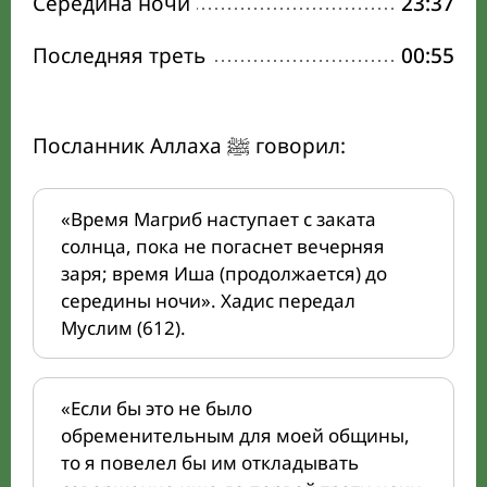
Середина ночи
23:37
Последняя треть
00:55
Посланник Аллаха ﷺ говорил:
«Время Магриб наступает с заката
солнца, пока не погаснет вечерняя
заря; время Иша (продолжается) до
середины ночи». Хадис передал
Муслим (612).
«Если бы это не было
обременительным для моей общины,
то я повелел бы им откладывать