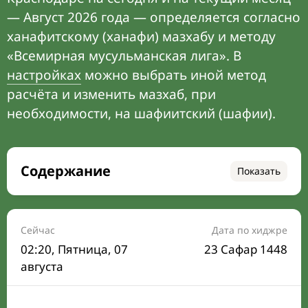
— Август 2026 года — определяется согласно
ханафитскому (ханафи) мазхабу и методу
«Всемирная мусульманская лига». В
настройках
можно выбрать иной метод
расчёта и изменить мазхаб, при
необходимости, на шафиитский (шафии).
Содержание
Показать
Время намаза на сегодня
Расписание на месяц
Сейчас
Дата по хиджре
02:20
, Пятница, 07
23 Сафар 1448
Время Сухура и Ифтара на сегодня
августа
Календарь рамадана