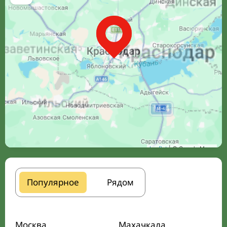
Leaflet
| © Google Maps
Популярное
Рядом
Москва
Махачкала