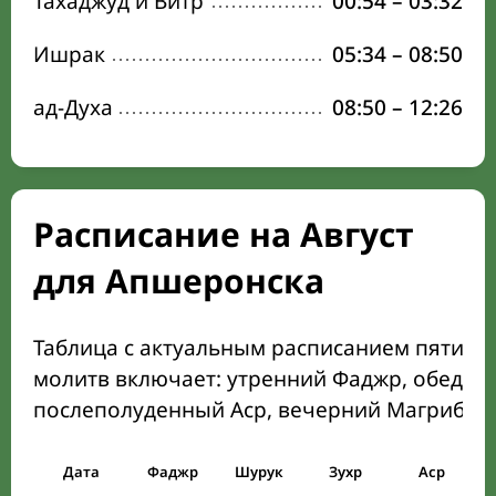
Тахаджуд и Витр
00:54
–
03:32
Ишрак
05:34
–
08:50
ад-Духа
08:50
–
12:26
Расписание на Август
для Апшеронска
Таблица с актуальным расписанием пяти о
молитв включает: утренний Фаджр, обеден
послеполуденный Аср, вечерний Магриб и
Дата
Фаджр
Шурук
Зухр
Аср