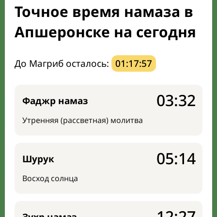
Точное время намаза в
Направление киблы
Апшеронске на сегодня
До Магриб осталось:
01:17:56
03:32
Фаджр намаз
Утренняя (рассветная) молитва
05:14
Шурук
Восход солнца
12:27