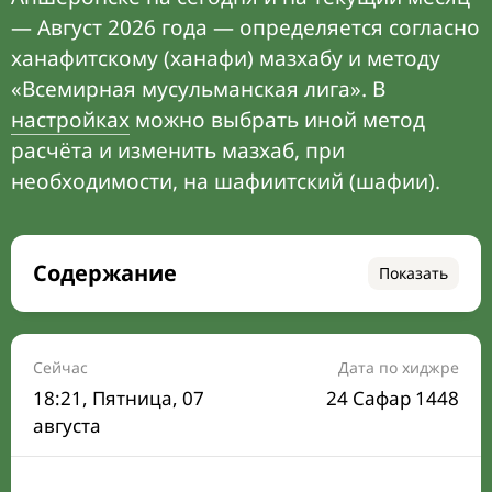
— Август 2026 года — определяется согласно
ханафитскому (ханафи) мазхабу и методу
«Всемирная мусульманская лига». В
настройках
можно выбрать иной метод
расчёта и изменить мазхаб, при
необходимости, на шафиитский (шафии).
Содержание
Показать
Время намаза на сегодня
Расписание на месяц
Сейчас
Дата по хиджре
18:21
, Пятница, 07
24 Сафар 1448
Время Сухура и Ифтара на сегодня
августа
Календарь рамадана