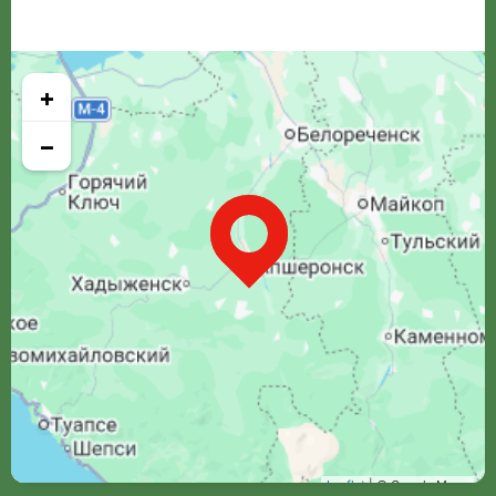
+
−
Leaflet
| © Google Maps