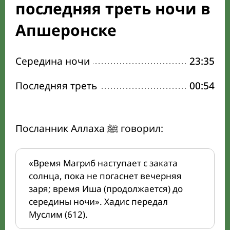
последняя треть ночи в
Апшеронске
Середина ночи
23:35
Последняя треть
00:54
Посланник Аллаха ﷺ говорил:
«Время Магриб наступает с заката
солнца, пока не погаснет вечерняя
заря; время Иша (продолжается) до
середины ночи». Хадис передал
Муслим (612).