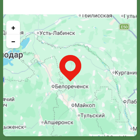
+
−
Leaflet
| © Google Maps