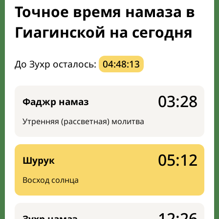
Точное время намаза в
Направление киблы
Гиагинской на сегодня
До Зухр осталось:
04:48:12
03:28
Фаджр намаз
Утренняя (рассветная) молитва
05:12
Шурук
Восход солнца
12:26