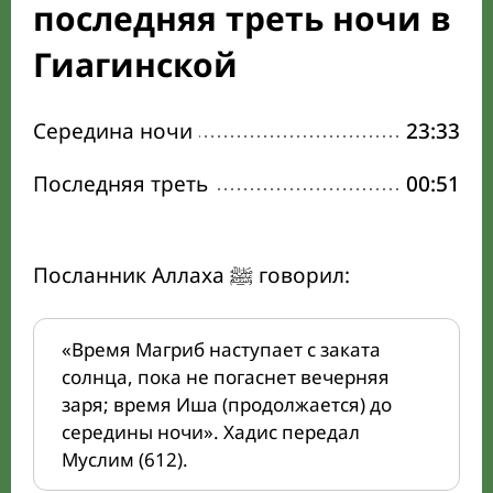
последняя треть ночи в
Гиагинской
Середина ночи
23:33
Последняя треть
00:51
Посланник Аллаха ﷺ говорил:
«Время Магриб наступает с заката
солнца, пока не погаснет вечерняя
заря; время Иша (продолжается) до
середины ночи». Хадис передал
Муслим (612).