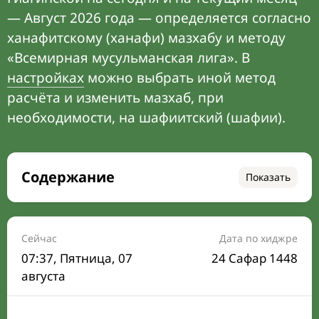
— Август 2026 года — определяется согласно
ханафитскому (ханафи) мазхабу и методу
«Всемирная мусульманская лига». В
настройках
можно выбрать иной метод
расчёта и изменить мазхаб, при
необходимости, на шафиитский (шафии).
Содержание
Показать
Время намаза на сегодня
Расписание на месяц
Сейчас
Дата по хиджре
07:37
, Пятница, 07
24 Сафар 1448
Время Сухура и Ифтара на сегодня
августа
Календарь рамадана