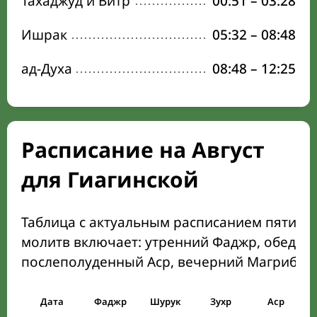
Тахаджуд и Витр
00:51
–
03:28
Ишрак
05:32
–
08:48
ад-Духа
08:48
–
12:25
Расписание на Август
для Гиагинской
Таблица с актуальным расписанием пяти о
молитв включает: утренний Фаджр, обеден
послеполуденный Аср, вечерний Магриб и
Дата
Фаджр
Шурук
Зухр
Аср