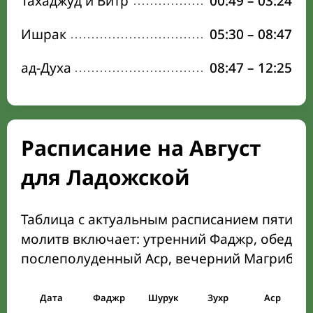
Тахаджуд и Витр
00:49
–
03:24
Ишрак
05:30
–
08:47
ад-Духа
08:47
–
12:25
Расписание на Август
для Ладожской
Таблица с актуальным расписанием пяти о
молитв включает: утренний Фаджр, обеден
послеполуденный Аср, вечерний Магриб и
Дата
Фаджр
Шурук
Зухр
Аср