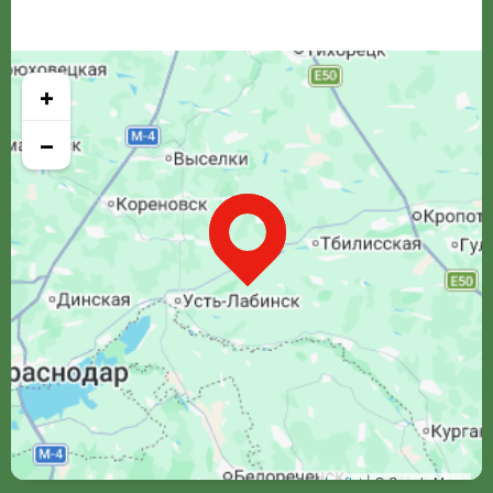
+
−
Leaflet
| © Google Maps