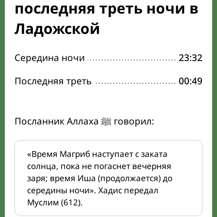
последняя треть ночи в
Ладожской
Середина ночи
23:32
Последняя треть
00:49
Посланник Аллаха ﷺ говорил:
«Время Магриб наступает с заката
солнца, пока не погаснет вечерняя
заря; время Иша (продолжается) до
середины ночи». Хадис передал
Муслим (612).