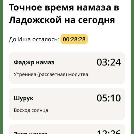
Точное время намаза в
Направление киблы
Ладожской на сегодня
До Иша осталось:
00:28:27
03:24
Фаджр намаз
Утренняя (рассветная) молитва
05:10
Шурук
Восход солнца
12:26