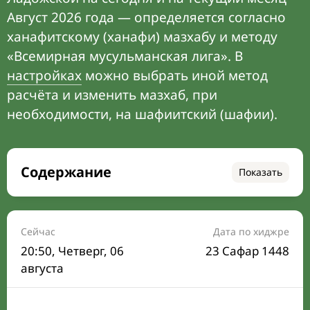
Август 2026 года — определяется согласно
ханафитскому (ханафи) мазхабу и методу
«Всемирная мусульманская лига». В
настройках
можно выбрать иной метод
расчёта и изменить мазхаб, при
необходимости, на шафиитский (шафии).
Содержание
Показать
Время намаза на сегодня
Расписание на месяц
Сейчас
Дата по хиджре
20:50
, Четверг, 06
23 Сафар 1448
Время Сухура и Ифтара на сегодня
августа
Календарь рамадана