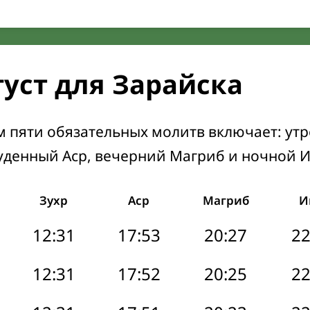
густ для Зарайска
м пяти обязательных молитв включает: ут
уденный Аср, вечерний Магриб и ночной 
Зухр
Аср
Магриб
И
12:31
17:53
20:27
22
12:31
17:52
20:25
22