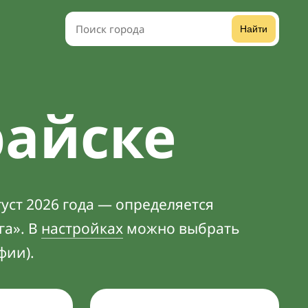
Найти
райске
уст 2026 года — определяется
га». В
настройках
можно выбрать
фии).