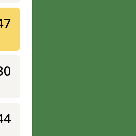
47
30
44