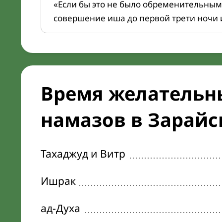
«Если бы это не было обременительным
совершение иша до первой трети ночи 
Время желательн
намазов в Зарайск
Тахаджуд и Витр
Ишрак
ад-Духа