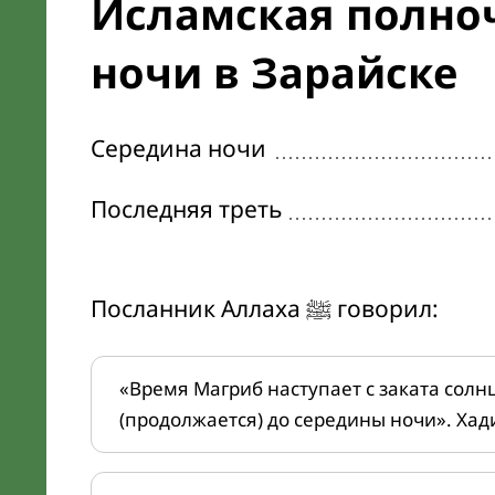
Исламская полноч
ночи в Зарайске
Середина ночи
Последняя треть
Посланник Аллаха ﷺ говорил:
«Время Магриб наступает с заката солн
(продолжается) до середины ночи». Хад