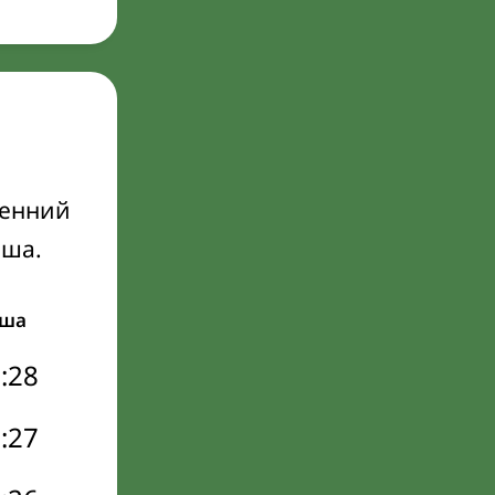
ренний
Иша.
ша
:28
:27