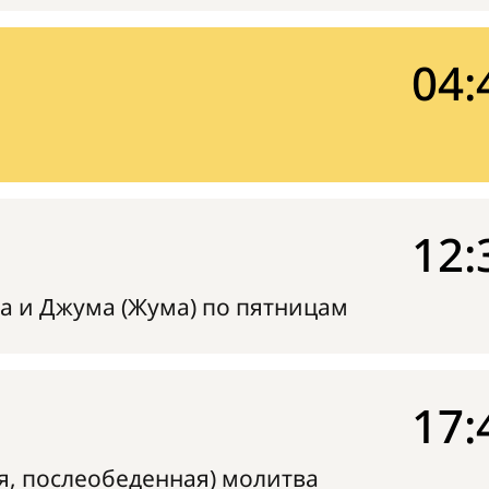
04:
12:
а и Джума (Жума) по пятницам
17:
я, послеобеденная) молитва