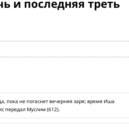
ь и последняя треть
ца, пока не погаснет вечерняя заря; время Иша
ис передал Муслим (612).