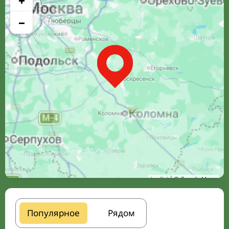
+
−
Leaflet
| © Google Maps
Популярное
Рядом