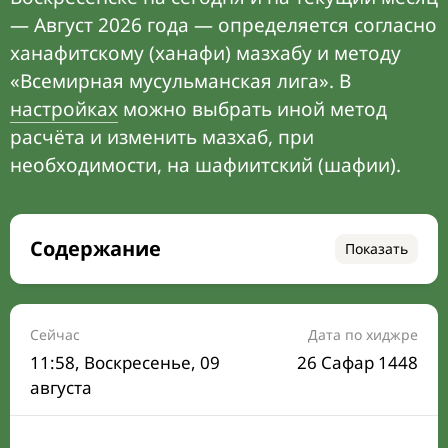
— Август 2026 года — определяется согласно
ханафитскому (ханафи) мазхабу и методу
«Всемирная мусульманская лига». В
настройках
можно выбрать иной метод
расчёта и изменить мазхаб, при
необходимости, на шафиитский (шафии).
Содержание
Показать
Время намаза на сегодня
Расписание на месяц
Сейчас
Дата по хиджре
11:58
, Воскресенье, 09
26 Сафар 1448
Время Сухура и Ифтара на сегодня
августа
Календарь рамадана