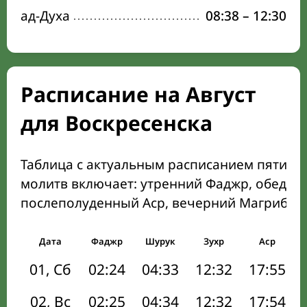
ад-Духа
08:38
–
12:30
Расписание на Август
для Воскресенска
Таблица с актуальным расписанием пяти о
молитв включает: утренний Фаджр, обеден
послеполуденный Аср, вечерний Магриб и
Дата
Фаджр
Шурук
Зухр
Аср
01, Сб
02:24
04:33
12:32
17:55
02, Вс
02:25
04:34
12:32
17:54