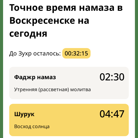
Точное время намаза в
Мечети и молельные комнаты
Воскресенске на
Направление киблы
сегодня
До Зухр осталось:
00:32:14
02:30
Фаджр намаз
Утренняя (рассветная) молитва
04:47
Шурук
Восход солнца