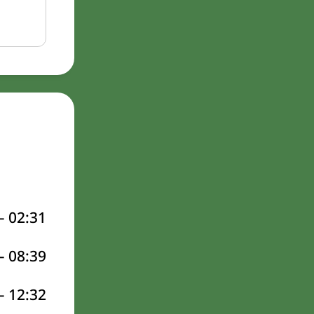
–
02:31
–
08:39
–
12:32