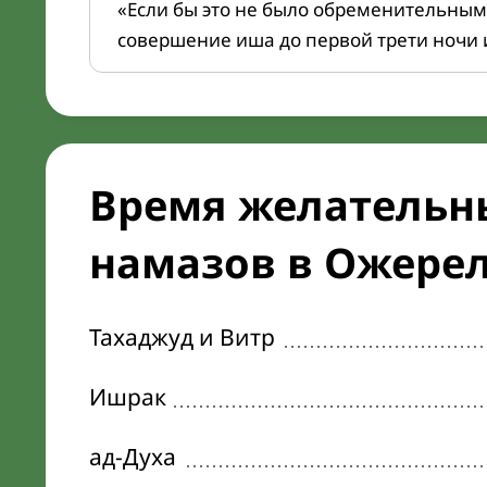
«Если бы это не было обременительным
совершение иша до первой трети ночи 
Время желательн
намазов в Ожерел
Тахаджуд и Витр
Ишрак
ад-Духа