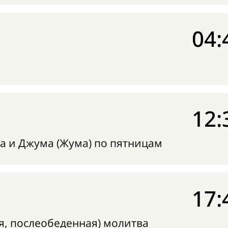
04:
12:
а и Джума (Жума) по пятницам
17:
я, послеобеденная) молитва