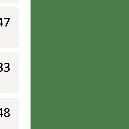
47
33
48