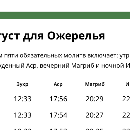
густ для Ожерелья
м пяти обязательных молитв включает: ут
уденный Аср, вечерний Магриб и ночной 
Зухр
Аср
Магриб
И
12:33
17:56
20:29
22
12:33
17:54
20:27
22