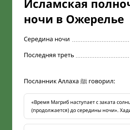
Исламская полноч
ночи в Ожерелье
Середина ночи
Последняя треть
Посланник Аллаха ﷺ говорил:
«Время Магриб наступает с заката солн
(продолжается) до середины ночи». Хад