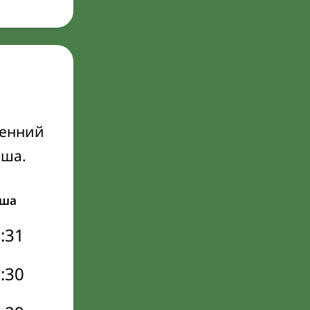
ренний
Иша.
ша
:31
:30