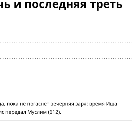
ь и последняя треть
ца, пока не погаснет вечерняя заря; время Иша
ис передал Муслим (612).