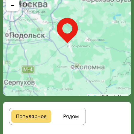
−
Leaflet
| © Google Maps
Популярное
Рядом