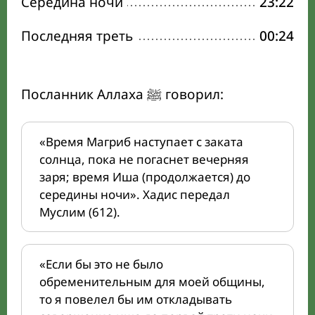
Середина ночи
23:22
Последняя треть
00:24
Посланник Аллаха ﷺ говорил:
«Время Магриб наступает с заката
солнца, пока не погаснет вечерняя
заря; время Иша (продолжается) до
середины ночи». Хадис передал
Муслим (612).
«Если бы это не было
обременительным для моей общины,
то я повелел бы им откладывать