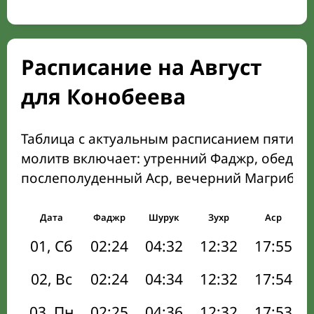
Расписание на Август
для Конобеева
Таблица с актуальным расписанием пяти о
молитв включает: утренний Фаджр, обеден
послеполуденный Аср, вечерний Магриб и
Дата
Фаджр
Шурук
Зухр
Аср
01, Сб
02:24
04:32
12:32
17:55
02, Вс
02:24
04:34
12:32
17:54
03, Пн
02:25
04:36
12:32
17:53