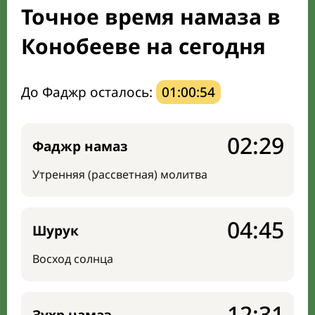
Точное время намаза в
Направление киблы
Конобееве на сегодня
До Фаджр осталось:
01:00:53
02:29
Фаджр намаз
Утренняя (рассветная) молитва
04:45
Шурук
Восход солнца
12:31