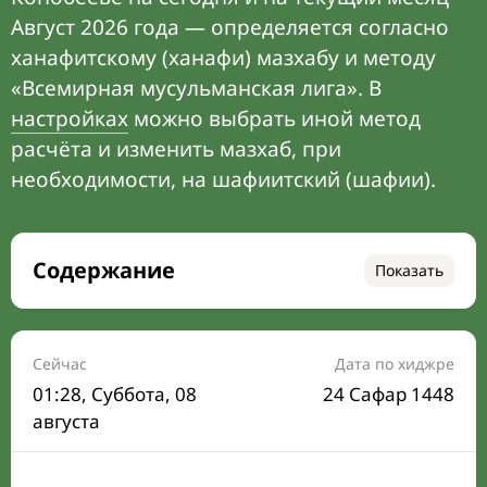
Август 2026 года — определяется согласно
ханафитскому (ханафи) мазхабу и методу
«Всемирная мусульманская лига». В
настройках
можно выбрать иной метод
расчёта и изменить мазхаб, при
необходимости, на шафиитский (шафии).
Содержание
Показать
Время намаза на сегодня
Расписание на месяц
Сейчас
Дата по хиджре
01:28
, Суббота, 08
24 Сафар 1448
Время Сухура и Ифтара на сегодня
августа
Календарь рамадана