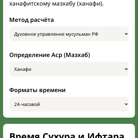
ханафитскому мазхабу (ханафи).
Метод расчёта
Определение Аср (Мазхаб)
Форматы времени
Время Сухура и Ифтара