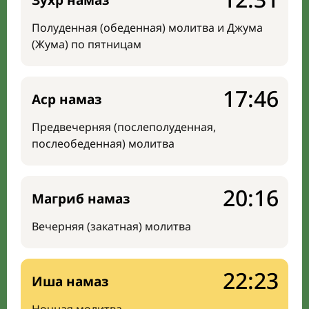
Зухр намаз
Полуденная (обеденная) молитва и Джума
(Жума) по пятницам
17:46
Аср намаз
Предвечерняя (послеполуденная,
послеобеденная) молитва
20:16
Магриб намаз
Вечерняя (закатная) молитва
22:23
Иша намаз