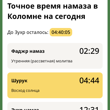
Точное время намаза в
Мечети и молельные комнаты
Коломне на сегодня
Направление киблы
До Зухр осталось:
04:40:04
02:29
Фаджр намаз
Утренняя (рассветная) молитва
04:44
Шурук
Восход солнца
12:31