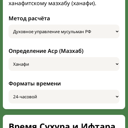
ханафитскому мазхабу (ханафи).
Метод расчёта
Определение Аср (Мазхаб)
Форматы времени
Время Сухура и Ифтара