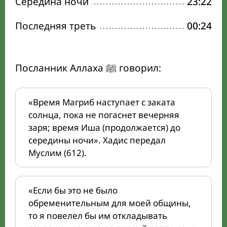
Середина ночи
23:22
Последняя треть
00:24
Посланник Аллаха ﷺ говорил:
«Время Магриб наступает с заката
солнца, пока не погаснет вечерняя
заря; время Иша (продолжается) до
середины ночи». Хадис передал
Муслим (612).
«Если бы это не было
обременительным для моей общины,
то я повелел бы им откладывать