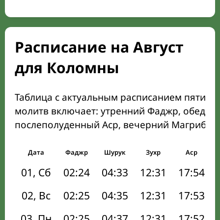
Расписание на Август
для Коломны
Таблица с актуальным расписанием пяти о
молитв включает: утренний Фаджр, обеден
послеполуденный Аср, вечерний Магриб и
Дата
Фаджр
Шурук
Зухр
Аср
01, Сб
02:24
04:33
12:31
17:54
02, Вс
02:25
04:35
12:31
17:53
03, Пн
02:25
04:37
12:31
17:52