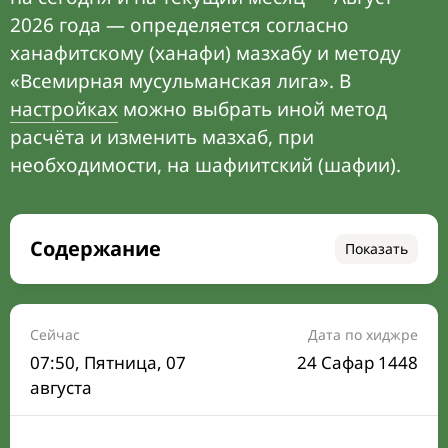
2026 года — определяется согласно
ханафитскому (ханафи) мазхабу и методу
«Всемирная мусульманская лига». В
настройках
можно выбрать иной метод
расчёта и изменить мазхаб, при
необходимости, на шафиитский (шафии).
Содержание
Показать
Время намаза на сегодня
Расписание на месяц
Сейчас
Дата по хиджре
07:50
, Пятница, 07
24 Сафар 1448
Время Сухура и Ифтара на сегодня
августа
Календарь рамадана