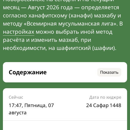
месяц — Август 2026 года — определяется
согласно ханафитскому (ханафи) мазхабу и
методу «Всемирная мусульманская лига». В
настройках
можно выбрать иной метод
расчёта и изменить мазхаб, при
необходимости, на шафиитский (шафии).
Содержание
Показать
Время намаза на сегодня
Расписание на месяц
Сейчас
Дата по хиджре
17:47
, Пятница, 07
24 Сафар 1448
Время Сухура и Ифтара на сегодня
августа
Календарь рамадана