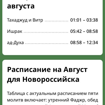
августа
Тахаджуд и Витр
01:01
–
03:38
Ишрак
05:42
–
08:58
ад-Духа
08:58
–
12:34
Расписание на Август
для Новороссийска
Таблица с актуальным расписанием пяти о
молитв включает: утренний Фаджр, обеден