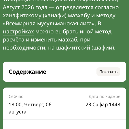
Август 2026 года — определяется согласно
ханафитскому (ханафи) мазхабу и методу
«Всемирная мусульманская лига». В
настройках
можно выбрать иной метод
расчёта и изменить мазхаб, при
необходимости, на шафиитский (шафии).
Содержание
Показать
Время намаза на сегодня
Расписание на месяц
Сейчас
Дата по хиджре
18:00
, Четверг, 06
23 Сафар 1448
Время Сухура и Ифтара на сегодня
августа
Календарь рамадана