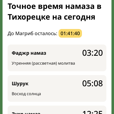
Точное время намаза в
Направление киблы
Тихорецке на сегодня
До Магриб осталось:
01:41:39
03:20
Фаджр намаз
Утренняя (рассветная) молитва
05:08
Шурук
Восход солнца
12:25