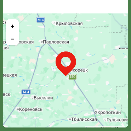
+
−
Leaflet
| © Google Maps