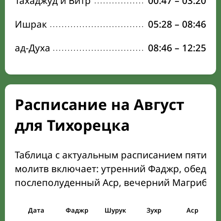
Тахаджуд и Витр
00:47
–
03:20
Ишрак
05:28
–
08:46
ад-Духа
08:46
–
12:25
Расписание на Август
для Тихорецка
Таблица с актуальным расписанием пяти о
молитв включает: утренний Фаджр, обеден
послеполуденный Аср, вечерний Магриб и
Дата
Фаджр
Шурук
Зухр
Аср