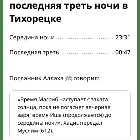
последняя треть ночи в
Тихорецке
Середина ночи
23:31
Последняя треть
00:47
Посланник Аллаха ﷺ говорил:
«Время Магриб наступает с заката
солнца, пока не погаснет вечерняя
заря; время Иша (продолжается) до
середины ночи». Хадис передал
Муслим (612).