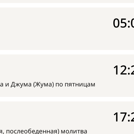
05:
12:
а и Джума (Жума) по пятницам
17:
я, послеобеденная) молитва