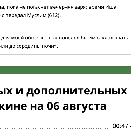
ца, пока не погаснет вечерняя заря; время Иша
ис передал Муслим (612).
 для моей общины, то я повелел бы им откладывать
или до середины ночи».
ых и дополнительных
ине на 06 августа
00:47