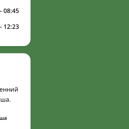
–
08:45
–
12:23
ренний
Иша.
ша