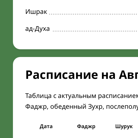
Ишрак
ад-Духа
Расписание на Ав
Таблица с актуальным расписание
Фаджр, обеденный Зухр, послепол
Дата
Фаджр
Шурук