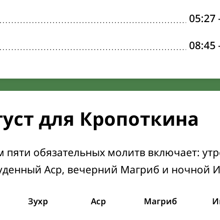
05:27
08:45
густ для Кропоткина
м пяти обязательных молитв включает: ут
уденный Аср, вечерний Магриб и ночной 
Зухр
Аср
Магриб
И