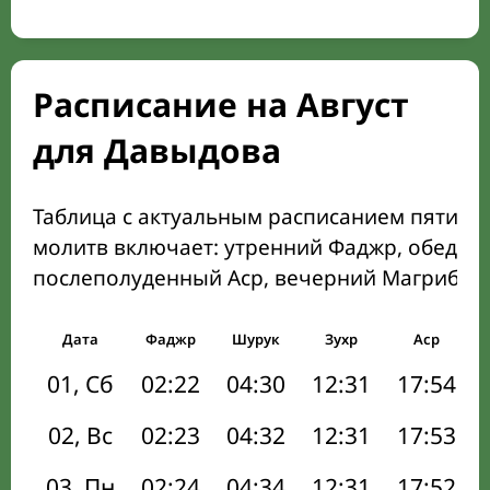
Расписание на Август
для Давыдова
Таблица с актуальным расписанием пяти о
молитв включает: утренний Фаджр, обеден
послеполуденный Аср, вечерний Магриб и
Дата
Фаджр
Шурук
Зухр
Аср
01, Сб
02:22
04:30
12:31
17:54
02, Вс
02:23
04:32
12:31
17:53
03, Пн
02:24
04:34
12:31
17:52