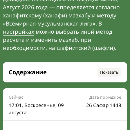
Август 2026 года — определяется согласно
ханафитскому (ханафи) мазхабу и методу
«Всемирная мусульманская лига». В
настройках
можно выбрать иной метод
расчёта и изменить мазхаб, при
необходимости, на шафиитский (шафии).
Содержание
Показать
Время намаза на сегодня
Расписание на месяц
Сейчас
Дата по хиджре
17:01
, Воскресенье, 09
26 Сафар 1448
Время Сухура и Ифтара на сегодня
августа
Календарь рамадана