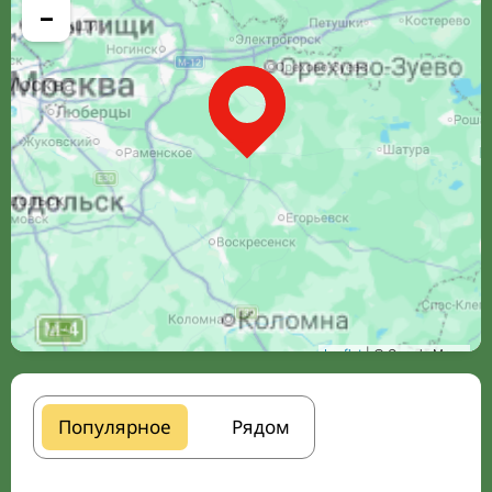
−
Leaflet
| © Google Maps
Популярное
Рядом