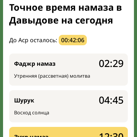
Точное время намаза в
Направление киблы
Давыдове на сегодня
До Аср осталось:
00:42:05
02:29
Фаджр намаз
Утренняя (рассветная) молитва
04:45
Шурук
Восход солнца
12:30