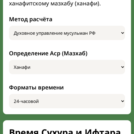
ханафитскому мазхабу (ханафи).
Метод расчёта
Определение Аср (Мазхаб)
Форматы времени
Время Сухура и Ифтара