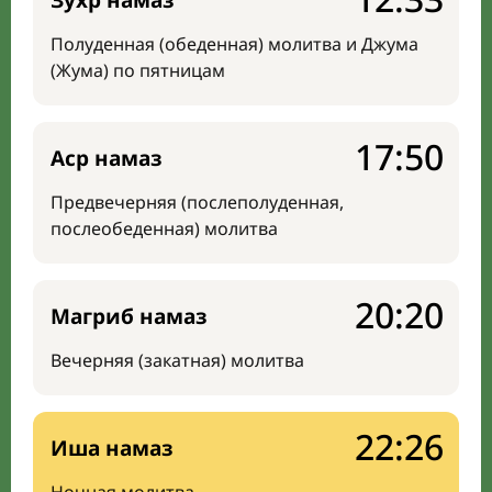
Зухр намаз
Полуденная (обеденная) молитва и Джума
(Жума) по пятницам
17:50
Аср намаз
Предвечерняя (послеполуденная,
послеобеденная) молитва
20:20
Магриб намаз
Вечерняя (закатная) молитва
22:26
Иша намаз