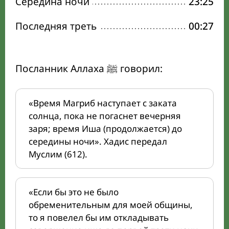
Середина ночи
23:25
Последняя треть
00:27
Посланник Аллаха ﷺ говорил:
«Время Магриб наступает с заката
солнца, пока не погаснет вечерняя
заря; время Иша (продолжается) до
середины ночи». Хадис передал
Муслим (612).
«Если бы это не было
обременительным для моей общины,
то я повелел бы им откладывать