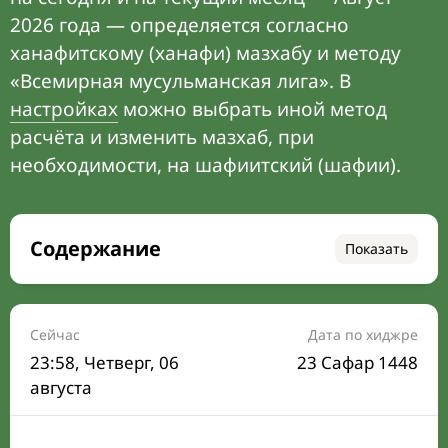
2026 года — определяется согласно
ханафитскому (ханафи) мазхабу и методу
«Всемирная мусульманская лига». В
настройках
можно выбрать иной метод
расчёта и изменить мазхаб, при
необходимости, на шафиитский (шафии).
Содержание
Показать
Время намаза на сегодня
Расписание на месяц
Сейчас
Дата по хиджре
23:58
, Четверг, 06
23 Сафар 1448
Время Сухура и Ифтара на сегодня
августа
Календарь рамадана