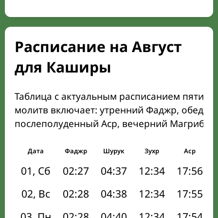
Расписание на Август
для Каширы
Таблица с актуальным расписанием пяти о
молитв включает: утренний Фаджр, обеден
послеполуденный Аср, вечерний Магриб и
Дата
Фаджр
Шурук
Зухр
Аср
01, Сб
02:27
04:37
12:34
17:56
02, Вс
02:28
04:38
12:34
17:55
03, Пн
02:28
04:40
12:34
17:54