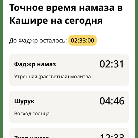
Точное время намаза в
Направление киблы
Кашире на сегодня
До Фаджр осталось:
02:32:59
02:31
Фаджр намаз
Утренняя (рассветная) молитва
04:46
Шурук
Восход солнца
12:33