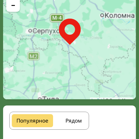
−
Leaflet
| © Google Maps
Популярное
Рядом