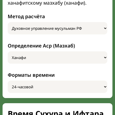
ханафитскому мазхабу (ханафи).
Метод расчёта
Определение Аср (Мазхаб)
Форматы времени
Время Сухура и Ифтара