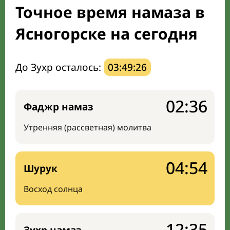
Точное время намаза в
Направление киблы
Ясногорске на сегодня
До Зухр осталось:
03:49:25
02:36
Фаджр намаз
Утренняя (рассветная) молитва
04:54
Шурук
Восход солнца
12:35