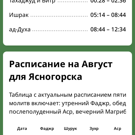
Тахаджуд и Витр
00:28
–
02:36
Ишрак
05:14
–
08:44
ад-Духа
08:44
–
12:34
Расписание на Август
для Ясногорска
Таблица с актуальным расписанием пяти о
молитв включает: утренний Фаджр, обеден
послеполуденный Аср, вечерний Магриб и
Дата
Фаджр
Шурук
Зухр
Аср