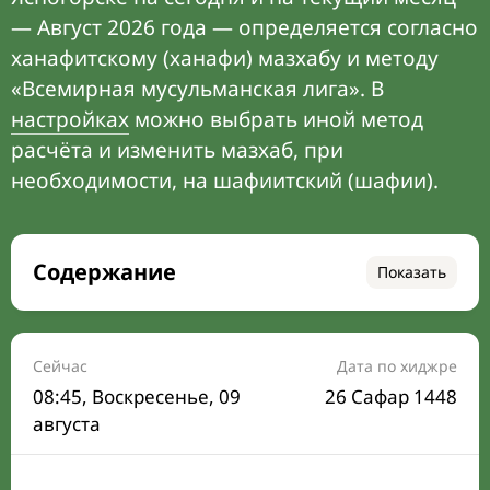
— Август 2026 года — определяется согласно
ханафитскому (ханафи) мазхабу и методу
«Всемирная мусульманская лига». В
настройках
можно выбрать иной метод
расчёта и изменить мазхаб, при
необходимости, на шафиитский (шафии).
Содержание
Показать
Время намаза на сегодня
Расписание на месяц
Сейчас
Дата по хиджре
08:45
, Воскресенье, 09
26 Сафар 1448
Время Сухура и Ифтара на сегодня
августа
Календарь рамадана