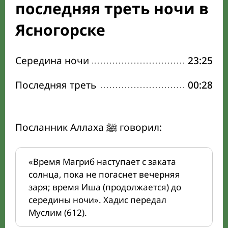
последняя треть ночи в
Ясногорске
Середина ночи
23:25
Последняя треть
00:28
Посланник Аллаха ﷺ говорил:
«Время Магриб наступает с заката
солнца, пока не погаснет вечерняя
заря; время Иша (продолжается) до
середины ночи». Хадис передал
Муслим (612).