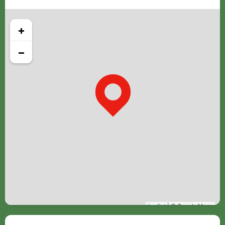
+
−
Leaflet
| © Google Maps