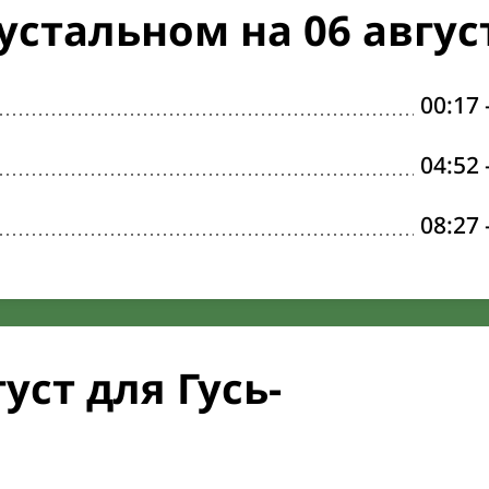
устальном на 06 авгус
00:17
04:52
08:27
уст для Гусь-