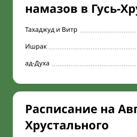
намазов в Гусь-Хр
Тахаджуд и Витр
Ишрак
ад-Духа
Расписание на Авг
Хрустального