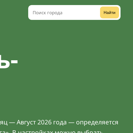
Найти
ь-
яц — Август 2026 года — определяется
га». В
настройках
можно выбрать