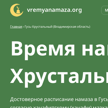
vremyanamaza.org
М
Главная
›
Гусь-Хрустальный (Владимирская область)
Время на
Хрустал
Достоверное расписание намаза в Гусь
согласно ханафитскому (ханафи) мазх