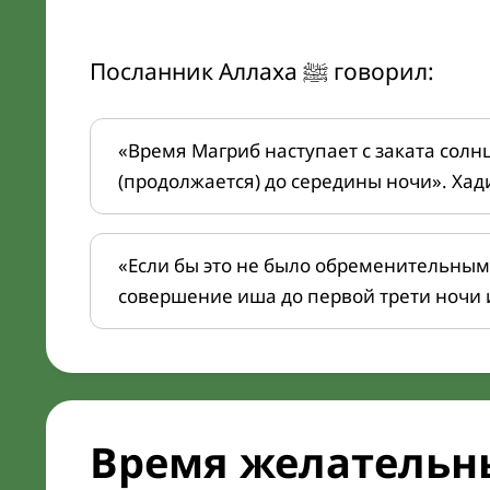
Посланник Аллаха ﷺ говорил:
«Время Магриб наступает с заката солн
(продолжается) до середины ночи». Хад
«Если бы это не было обременительным
совершение иша до первой трети ночи 
Время желательн