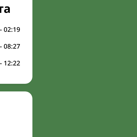
та
–
02:19
–
08:27
–
12:22