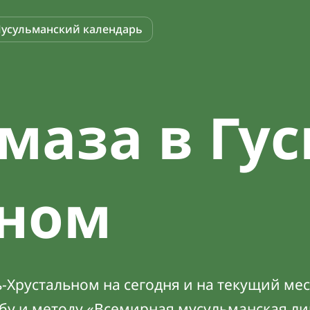
усульманский календарь
маза в Гус
ьном
-Хрустальном на сегодня и на текущий мес
абу и методу «Всемирная мусульманская ли