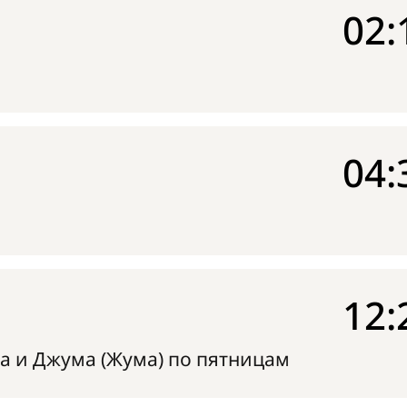
02:
04:
12:
а и Джума (Жума) по пятницам