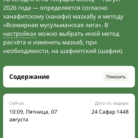
2026 года — определяется согласно
ханафитскому (ханафи) мазхабу и методу
«Всемирная мусульманская лига». В
настройках
можно выбрать иной метод
расчёта и изменить мазхаб, при
необходимости, на шафиитский (шафии).
Содержание
Показать
Время намаза на сегодня
Расписание на месяц
Сейчас
Дата по хиджре
10:09
, Пятница, 07
24 Сафар 1448
Время Сухура и Ифтара на сегодня
августа
Календарь рамадана