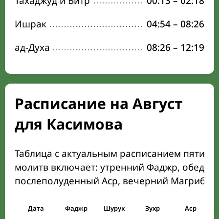
Тахаджуд и Витр
00:13
–
02:18
Ишрак
04:54
–
08:26
ад-Духа
08:26
–
12:19
Расписание на Август
для Касимова
Таблица с актуальным расписанием пяти о
молитв включает: утренний Фаджр, обеден
послеполуденный Аср, вечерний Магриб и
Дата
Фаджр
Шурук
Зухр
Аср