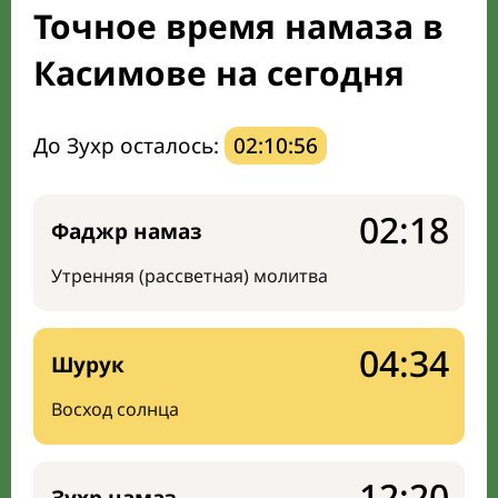
Точное время намаза в
Мечети и молельные комнаты
Касимове на сегодня
Направление киблы
До Зухр осталось:
02:10:55
02:18
Фаджр намаз
Утренняя (рассветная) молитва
04:34
Шурук
Восход солнца
12:20