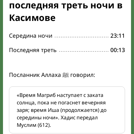
последняя треть ночи в
Касимове
Середина ночи
23:11
Последняя треть
00:13
Посланник Аллаха ﷺ говорил:
«Время Магриб наступает с заката
солнца, пока не погаснет вечерняя
заря; время Иша (продолжается) до
середины ночи». Хадис передал
Муслим (612).