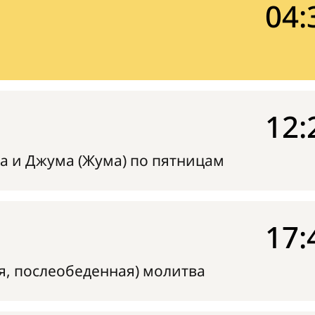
04:
12:
а и Джума (Жума) по пятницам
17:
я, послеобеденная) молитва