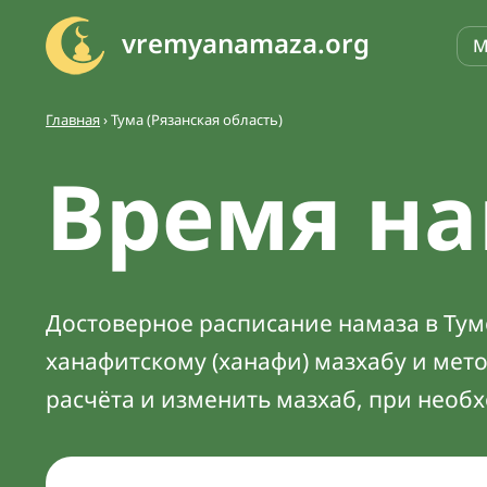
vremyanamaza.org
М
Главная
›
Тума (Рязанская область)
Время на
Достоверное расписание намаза в Туме
ханафитскому (ханафи) мазхабу и мет
расчёта и изменить мазхаб, при необ