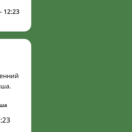
–
12:23
ренний
Иша.
ша
:23