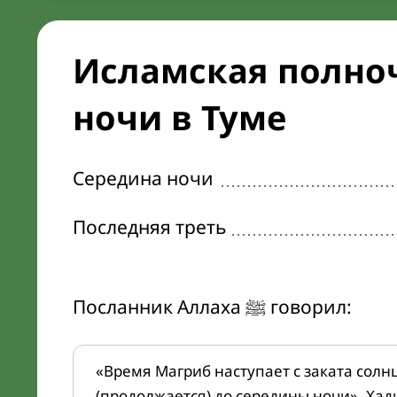
Исламская полноч
ночи в Туме
Середина ночи
Последняя треть
Посланник Аллаха ﷺ говорил:
«Время Магриб наступает с заката солн
(продолжается) до середины ночи». Хад