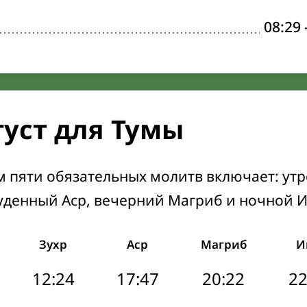
08:29
густ для Тумы
м пяти обязательных молитв включает: ут
уденный Аср, вечерний Магриб и ночной 
Зухр
Аср
Магриб
И
12:24
17:47
20:22
22