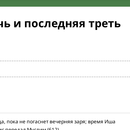
ь и последняя треть
ца, пока не погаснет вечерняя заря; время Иша
ис передал Муслим (612).