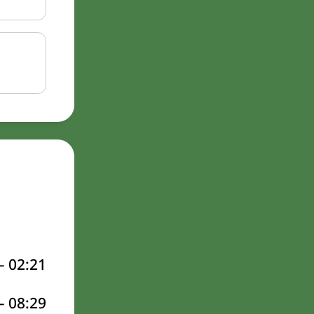
–
02:21
–
08:29