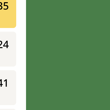
35
24
41