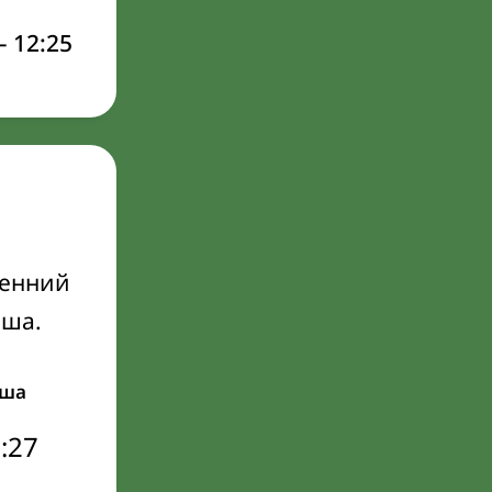
–
12:25
ренний
Иша.
ша
:27