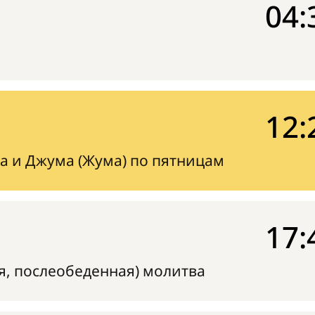
04:
12:
а и Джума (Жума) по пятницам
17:
я, послеобеденная) молитва