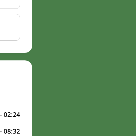
–
02:24
–
08:32