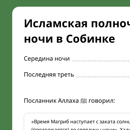
Исламская полноч
ночи в Собинке
Середина ночи
Последняя треть
Посланник Аллаха ﷺ говорил:
«Время Магриб наступает с заката солн
(продолжается) до середины ночи». Хад