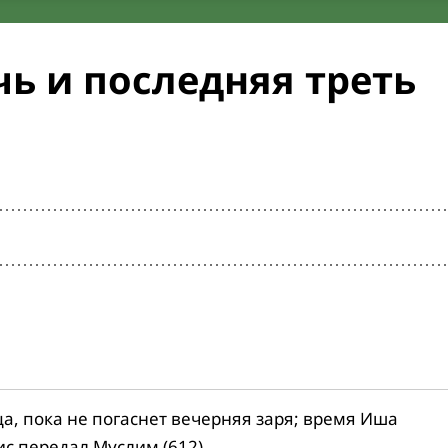
ь и последняя треть
ца, пока не погаснет вечерняя заря; время Иша
ис передал Муслим (612).