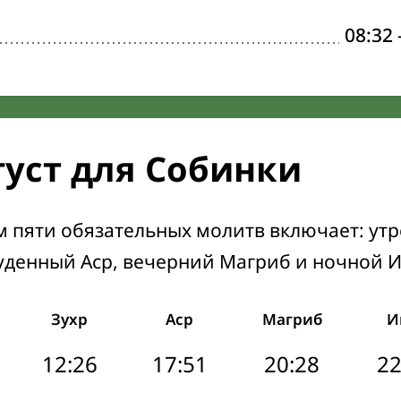
08:32
густ для Собинки
м пяти обязательных молитв включает: ут
уденный Аср, вечерний Магриб и ночной 
Зухр
Аср
Магриб
И
12:26
17:51
20:28
22