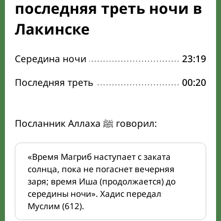
последняя треть ночи в
Лакинске
Середина ночи
23:19
Последняя треть
00:20
Посланник Аллаха ﷺ говорил:
«Время Магриб наступает с заката
солнца, пока не погаснет вечерняя
заря; время Иша (продолжается) до
середины ночи». Хадис передал
Муслим (612).