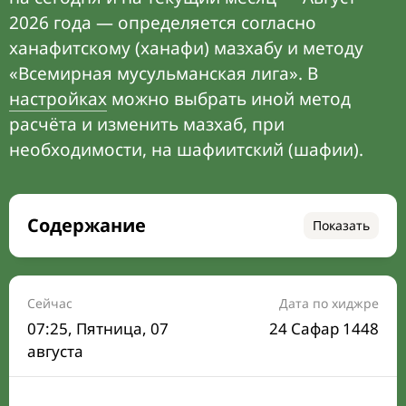
2026 года — определяется согласно
ханафитскому (ханафи) мазхабу и методу
«Всемирная мусульманская лига». В
настройках
можно выбрать иной метод
расчёта и изменить мазхаб, при
необходимости, на шафиитский (шафии).
Содержание
Показать
Время намаза на сегодня
Расписание на месяц
Сейчас
Дата по хиджре
07:25
, Пятница, 07
24 Сафар 1448
Время Сухура и Ифтара на сегодня
августа
Календарь рамадана