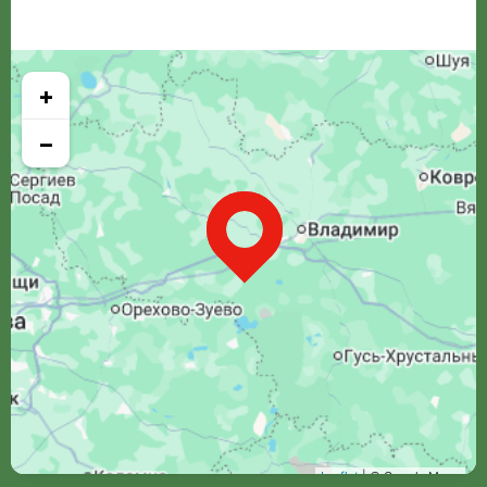
+
−
Leaflet
| © Google Maps