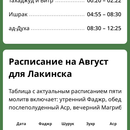
Тахаджуд и Витр
00:20
–
02:22
Ишрак
04:55
–
08:30
ад-Духа
08:30
–
12:25
Расписание на Август
для Лакинска
Таблица с актуальным расписанием пяти о
молитв включает: утренний Фаджр, обеден
послеполуденный Аср, вечерний Магриб и
Дата
Фаджр
Шурук
Зухр
Аср