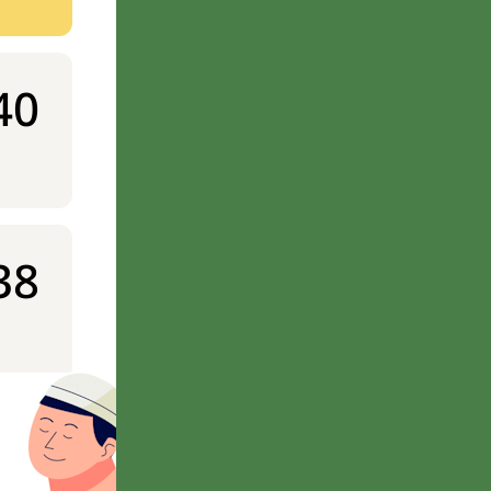
40
38