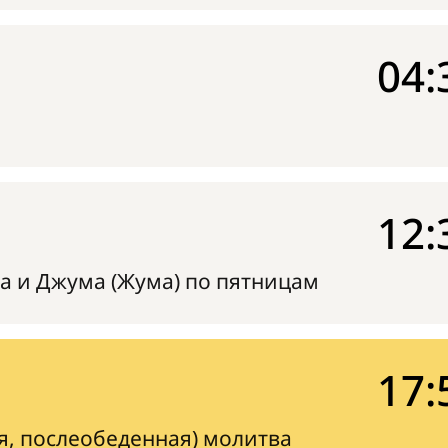
04:
12:
а и Джума (Жума) по пятницам
17:
я, послеобеденная) молитва