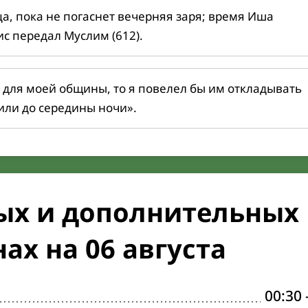
ца, пока не погаснет вечерняя заря; время Иша
ис передал Муслим (612).
 для моей общины, то я повелел бы им откладывать
или до середины ночи».
ых и дополнительных
ах на 06 августа
00:30