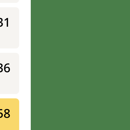
31
36
58