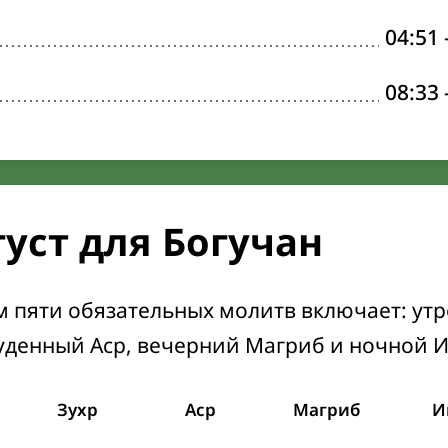
04:51
08:33
густ для Богучан
м пяти обязательных молитв включает: ут
уденный Аср, вечерний Магриб и ночной 
Зухр
Аср
Магриб
И