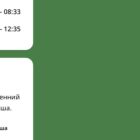
–
08:33
–
12:35
ренний
Иша.
ша