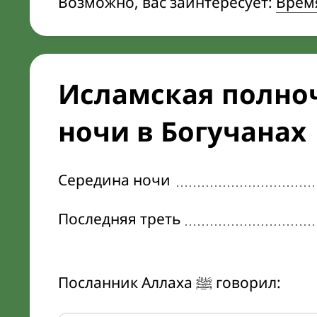
Возможно, вас заинтересует:
Время
Исламская полноч
ночи в Богучанах
Середина ночи
Последняя треть
Посланник Аллаха ﷺ говорил: