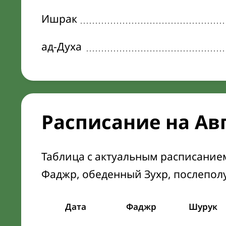
Ишрак
ад-Духа
Расписание на Ав
Таблица с актуальным расписание
Фаджр, обеденный Зухр, послепол
Дата
Фаджр
Шурук