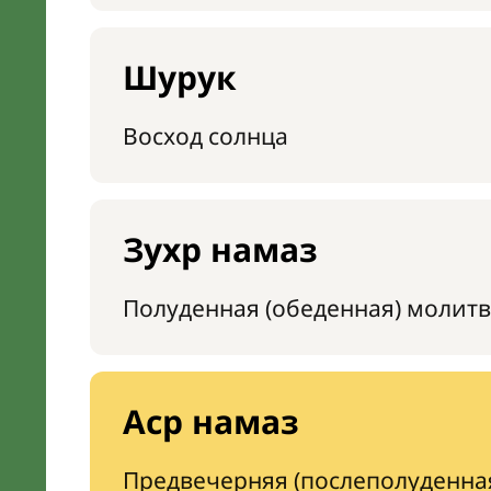
Шурук
Восход солнца
Зухр намаз
Полуденная (обеденная) молитв
Аср намаз
Предвечерняя (послеполуденна