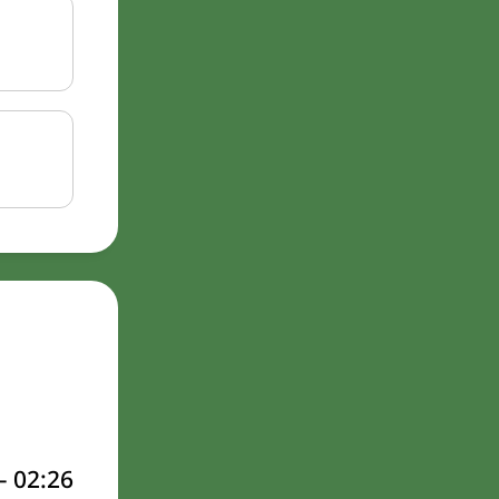
–
02:26