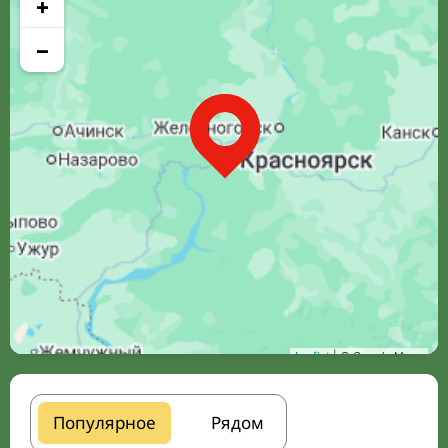
+
−
Leaflet
| © Google Maps
Популярное
Рядом