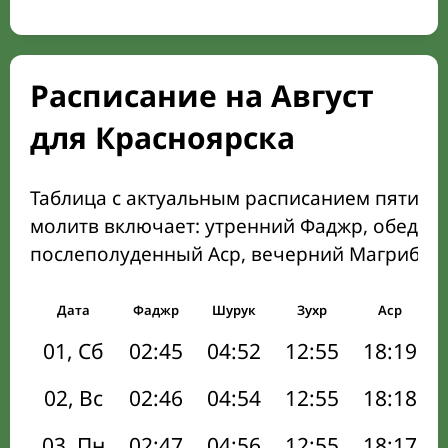
Расписание на Август
для Красноярска
Таблица с актуальным расписанием пяти о
молитв включает: утренний Фаджр, обеден
послеполуденный Аср, вечерний Магриб и
Дата
Фаджр
Шурук
Зухр
Аср
01, Сб
02:45
04:52
12:55
18:19
02, Вс
02:46
04:54
12:55
18:18
03, Пн
02:47
04:56
12:55
18:17