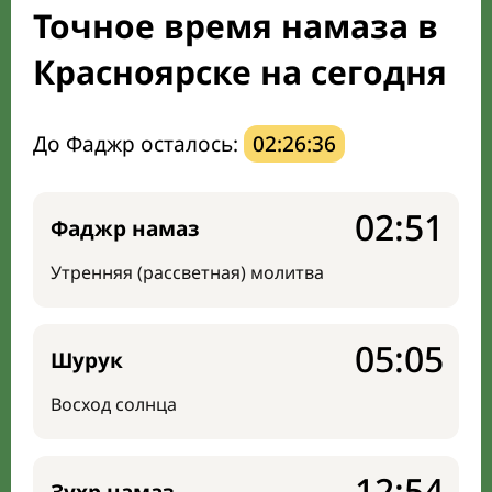
Точное время намаза в
Мечети и молельные комнаты
Красноярске на сегодня
Направление киблы
До Фаджр осталось:
02:26:35
02:51
Фаджр намаз
Утренняя (рассветная) молитва
05:05
Шурук
Восход солнца
12:54