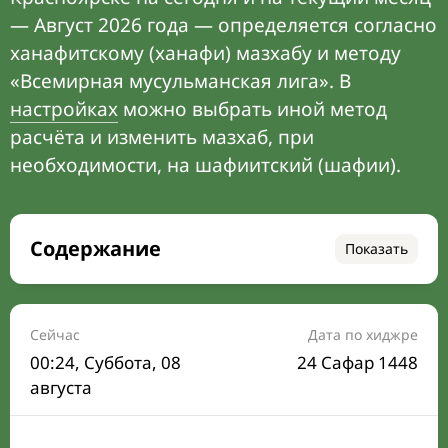
— Август 2026 года — определяется согласно
ханафитскому (ханафи) мазхабу и методу
«Всемирная мусульманская лига». В
настройках
можно выбрать иной метод
расчёта и изменить мазхаб, при
необходимости, на шафиитский (шафии).
Содержание
Показать
Время намаза на сегодня
Расписание на месяц
Сейчас
Дата по хиджре
00:24
, Суббота, 08
24 Сафар 1448
Время Сухура и Ифтара на сегодня
августа
Календарь рамадана