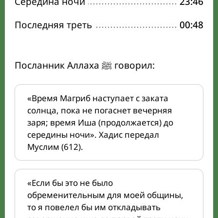
Середина ночи
23:46
Последняя треть
00:48
Посланник Аллаха ﷺ говорил:
«Время Магриб наступает с заката
солнца, пока не погаснет вечерняя
заря; время Иша (продолжается) до
середины ночи». Хадис передал
Муслим (612).
«Если бы это не было
обременительным для моей общины,
то я повелел бы им откладывать