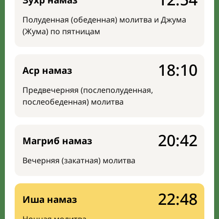
Зухр намаз
Полуденная (обеденная) молитва и Джума
(Жума) по пятницам
18:10
Аср намаз
Предвечерняя (послеполуденная,
послеобеденная) молитва
20:42
Магриб намаз
Вечерняя (закатная) молитва
22:48
Иша намаз