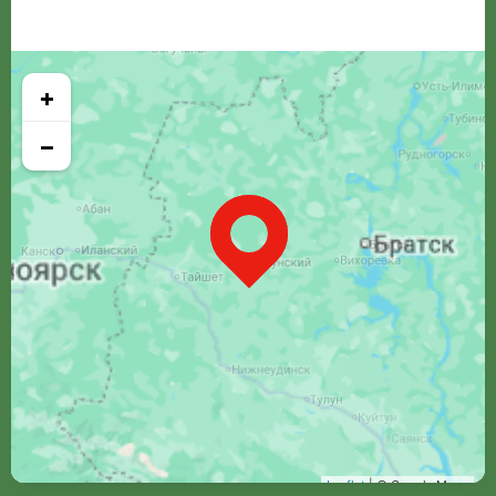
+
−
Leaflet
| © Google Maps