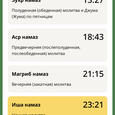
Зухр намаз
Полуденная (обеденная) молитва и Джума
(Жума) по пятницам
18:43
Аср намаз
Предвечерняя (послеполуденная,
послеобеденная) молитва
21:15
Магриб намаз
Вечерняя (закатная) молитва
23:21
Иша намаз