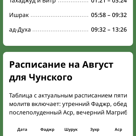
Тахаджуд и Витр
01:21
–
03:24
Ишрак
05:58
–
09:32
ад-Духа
09:32
–
13:26
Расписание на Август
для Чунского
Таблица с актуальным расписанием пяти о
молитв включает: утренний Фаджр, обеден
послеполуденный Аср, вечерний Магриб и
Дата
Фаджр
Шурук
Зухр
Аср