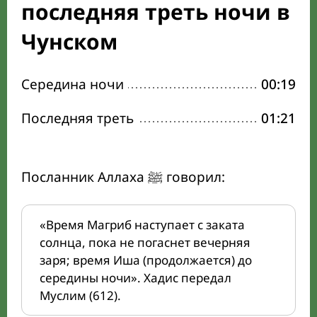
последняя треть ночи в
Чунском
Середина ночи
00:19
Последняя треть
01:21
Посланник Аллаха ﷺ говорил:
«Время Магриб наступает с заката
солнца, пока не погаснет вечерняя
заря; время Иша (продолжается) до
середины ночи». Хадис передал
Муслим (612).