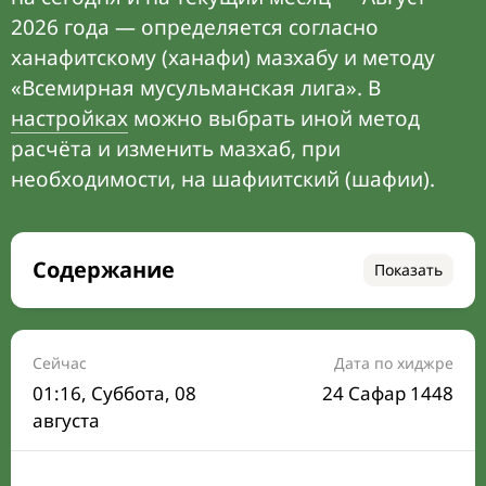
2026 года — определяется согласно
ханафитскому (ханафи) мазхабу и методу
«Всемирная мусульманская лига». В
настройках
можно выбрать иной метод
расчёта и изменить мазхаб, при
необходимости, на шафиитский (шафии).
Содержание
Показать
Время намаза на сегодня
Расписание на месяц
Сейчас
Дата по хиджре
01:16
, Суббота, 08
24 Сафар 1448
Время Сухура и Ифтара на сегодня
августа
Календарь рамадана