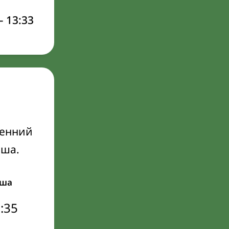
–
13:33
ренний
Иша.
ша
:35