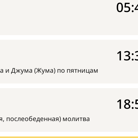
05:
13:
а и Джума (Жума) по пятницам
18:
я, послеобеденная) молитва