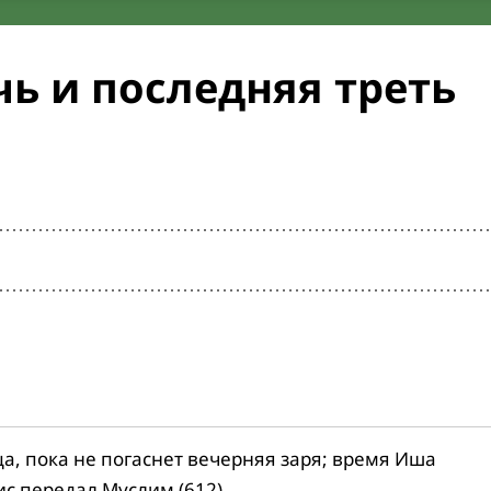
ь и последняя треть
ца, пока не погаснет вечерняя заря; время Иша
ис передал Муслим (612).