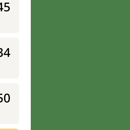
45
34
50