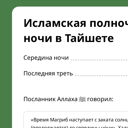
Исламская полноч
ночи в Тайшете
Середина ночи
Последняя треть
Посланник Аллаха ﷺ говорил:
«Время Магриб наступает с заката солн
(продолжается) до середины ночи». Хад