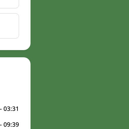
–
03:31
–
09:39