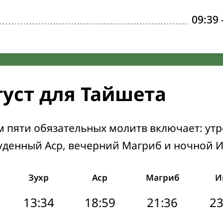
09:39
густ для Тайшета
м пяти обязательных молитв включает: ут
уденный Аср, вечерний Магриб и ночной 
Зухр
Аср
Магриб
И
13:34
18:59
21:36
23