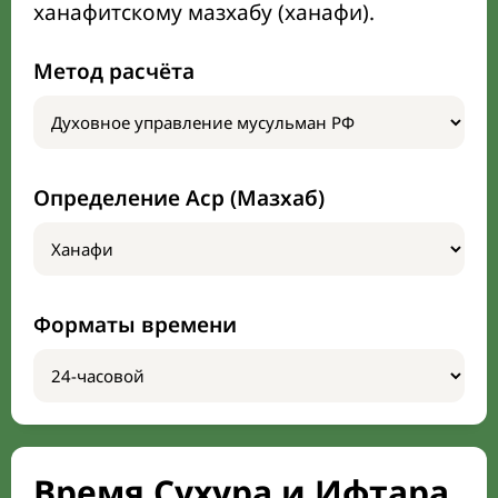
ханафитскому мазхабу (ханафи).
Метод расчёта
Определение Аср (Мазхаб)
Форматы времени
Время Сухура и Ифтара