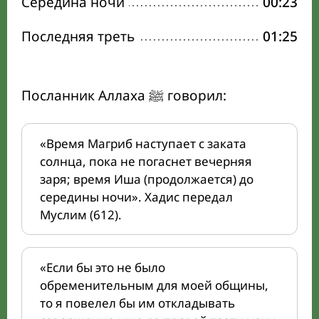
Середина ночи
00:23
Последняя треть
01:25
Посланник Аллаха ﷺ говорил:
«Время Магриб наступает с заката
солнца, пока не погаснет вечерняя
заря; время Иша (продолжается) до
середины ночи». Хадис передал
Муслим (612).
«Если бы это не было
обременительным для моей общины,
то я повелел бы им откладывать