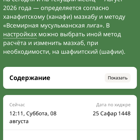
2026 года — определяется согласно
ханафитскому (ханафи) мазхабу и методу
«Всемирная мусульманская лига». В
настройках
можно выбрать иной метод
расчёта и изменить мазхаб, при
необходимости, на шафиитский (шафии).
Содержание
Показать
Время намаза на сегодня
Расписание на месяц
Сейчас
Дата по хиджре
12:11
, Суббота, 08
25 Сафар 1448
Время Сухура и Ифтара на сегодня
августа
Календарь рамадана