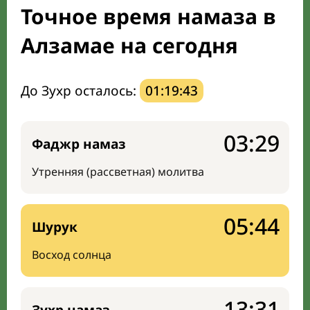
Точное время намаза в
Направление киблы
Алзамае на сегодня
До Зухр осталось:
01:19:42
03:29
Фаджр намаз
Утренняя (рассветная) молитва
05:44
Шурук
Восход солнца
13:31