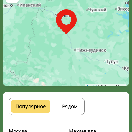
Leaflet
| © Google Maps
Популярное
Рядом
Москва
Махачкала