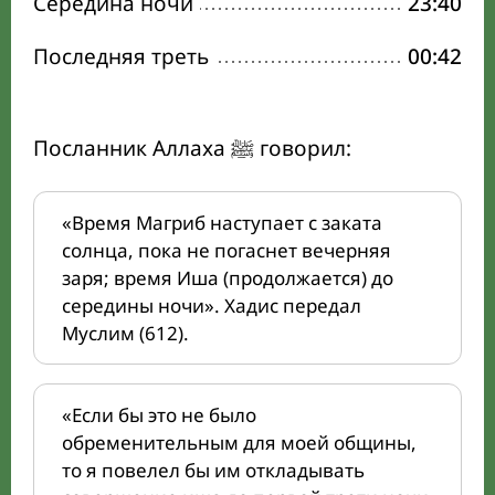
Середина ночи
23:40
Последняя треть
00:42
Посланник Аллаха ﷺ говорил:
«Время Магриб наступает с заката
солнца, пока не погаснет вечерняя
заря; время Иша (продолжается) до
середины ночи». Хадис передал
Муслим (612).
«Если бы это не было
обременительным для моей общины,
то я повелел бы им откладывать