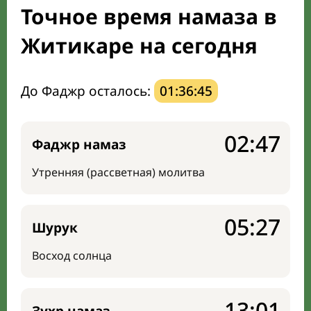
Точное время намаза в
Направление киблы
Житикаре на сегодня
До Фаджр осталось:
01:36:44
02:47
Фаджр намаз
Утренняя (рассветная) молитва
05:27
Шурук
Восход солнца
13:01