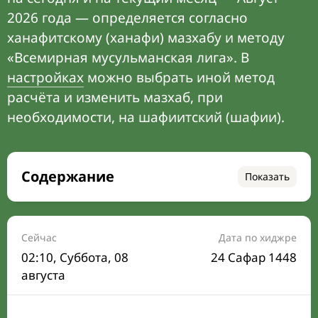
2026 года — определяется согласно
ханафитскому (ханафи) мазхабу и методу
«Всемирная мусульманская лига». В
настройках
можно выбрать иной метод
расчёта и изменить мазхаб, при
необходимости, на шафиитский (шафии).
Содержание
Показать
Время намаза на сегодня
Расписание на месяц
Сейчас
Дата по хиджре
02:10
, Суббота, 08
24 Сафар 1448
Время Сухура и Ифтара на сегодня
августа
Календарь рамадана