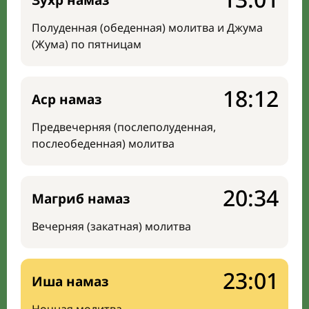
Зухр намаз
Полуденная (обеденная) молитва и Джума
(Жума) по пятницам
18:12
Аср намаз
Предвечерняя (послеполуденная,
послеобеденная) молитва
20:34
Магриб намаз
Вечерняя (закатная) молитва
23:01
Иша намаз