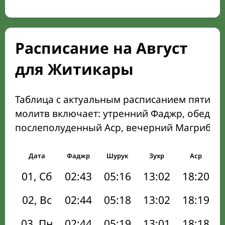
Расписание на Август
для Житикары
Таблица с актуальным расписанием пяти о
молитв включает: утренний Фаджр, обеден
послеполуденный Аср, вечерний Магриб и
Дата
Фаджр
Шурук
Зухр
Аср
01, Сб
02:43
05:16
13:02
18:20
02, Вс
02:44
05:18
13:02
18:19
03, Пн
02:44
05:19
13:01
18:18