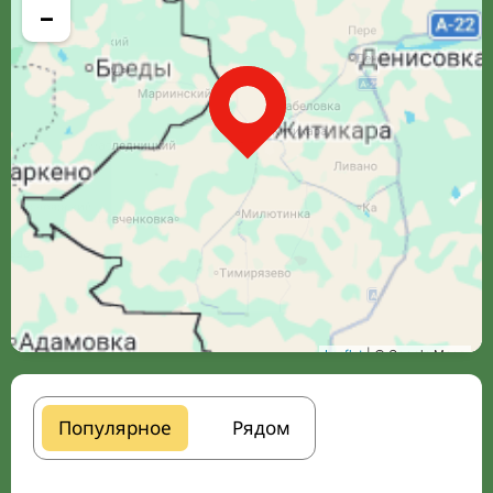
−
Leaflet
| © Google Maps
Популярное
Рядом