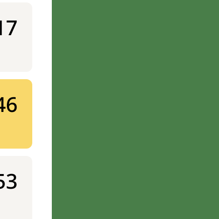
17
46
53