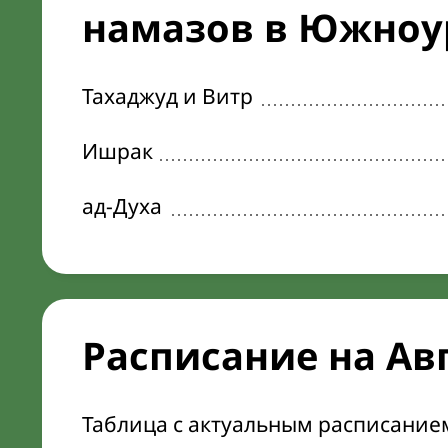
намазов в Южноур
Тахаджуд и Витр
Ишрак
ад-Духа
Расписание на Ав
Таблица с актуальным расписание