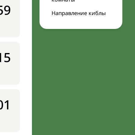
59
Направление киблы
15
01