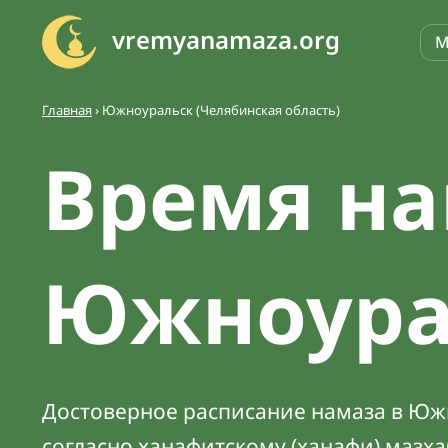
vremyanamaza.org
М
Главная
›
Южноуральск (Челябинская область)
Время на
Южноура
Достоверное расписание намаза в Южн
согласно ханафитскому (ханафи) мазх