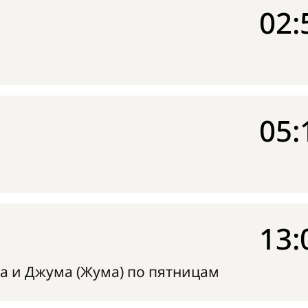
02:
05:
13:
а и Джума (Жума) по пятницам