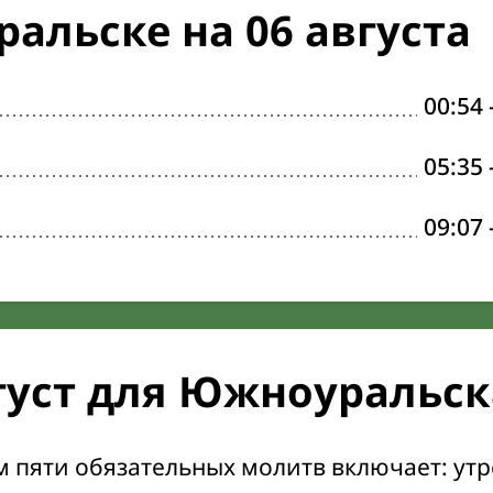
альске на 06 августа
00:54
05:35
09:07
густ для Южноуральск
м пяти обязательных молитв включает: ут