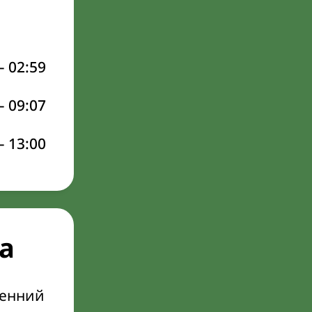
–
02:59
–
09:07
–
13:00
а
ренний