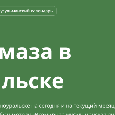
усульманский календарь
маза в
льске
оуральске на сегодня и на текущий месяц 
абу и методу «Всемирная мусульманская ли