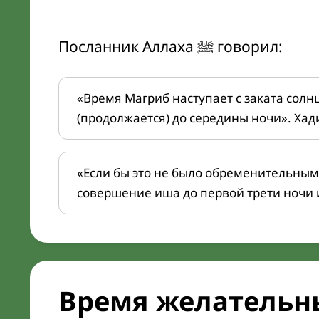
Посланник Аллаха ﷺ говорил:
«Время Магриб наступает с заката солн
(продолжается) до середины ночи». Хад
«Если бы это не было обременительным
совершение иша до первой трети ночи 
Время желательн