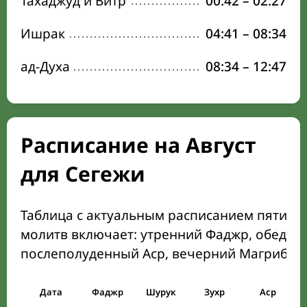
Тахаджуд и Витр
00:42
–
02:27
Ишрак
04:41
–
08:34
ад-Духа
08:34
–
12:47
Расписание на Август
для Сегежи
Таблица с актуальным расписанием пяти о
молитв включает: утренний Фаджр, обеден
послеполуденный Аср, вечерний Магриб и
Дата
Фаджр
Шурук
Зухр
Аср