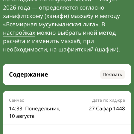
2026 года — определяется согласно
ханафитскому (ханафи) мазхабу и методу
«Всемирная мусульманская лига». В
настройках
можно выбрать иной метод
расчёта и изменить мазхаб, при
необходимости, на шафиитский (шафии).
Содержание
Показать
Время намаза на сегодня
Расписание на месяц
Сейчас
Дата по хиджре
14:33
, Понедельник,
27 Сафар 1448
Время Сухура и Ифтара на сегодня
10 августа
Календарь рамадана