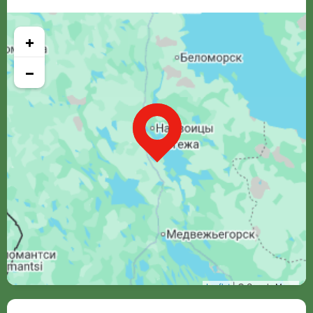
+
−
Leaflet
| © Google Maps