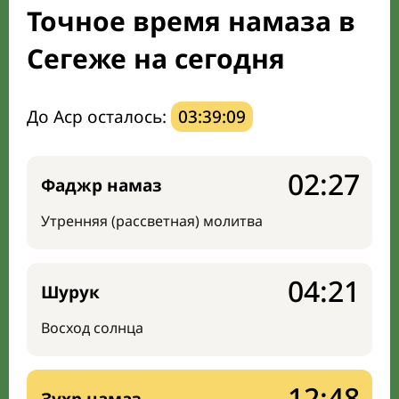
Точное время намаза в
Направление киблы
Сегеже на сегодня
До Аср осталось:
03:39:08
02:27
Фаджр намаз
Утренняя (рассветная) молитва
04:21
Шурук
Восход солнца
12:48