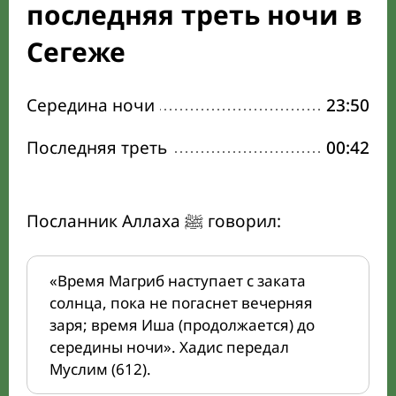
последняя треть ночи в
Сегеже
Середина ночи
23:50
Последняя треть
00:42
Посланник Аллаха ﷺ говорил:
«Время Магриб наступает с заката
солнца, пока не погаснет вечерняя
заря; время Иша (продолжается) до
середины ночи». Хадис передал
Муслим (612).